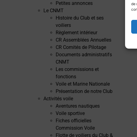
Petites annonces
de 
con
Le CNMT
Histoire du Club et ses
voiliers
Règlement intérieur
CR Assemblées Annuelles
CR Comités de Pilotage
Documents administratifs
CNMT
Les commissions et
fonctions
Voile et Marine Nationale
Présentation de notre Club
Activités voile
Aventures nautiques
Voile sportive
Fiches officielles
Commission Voile
Flotte de voiliers du Club &