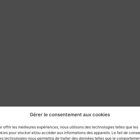
Gérer le consentement aux cookies
r offrir les meilleures expériences, nous utilisons des technologies telles que les
kies pour stocker et/ou accéder aux informations des appareils. Le fait de consen
es technologies nous permettra de traiter des données telles que le comporteme