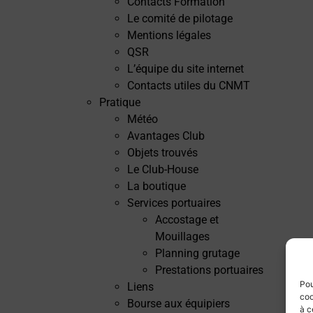
Contacts Formation
Le comité de pilotage
Mentions légales
QSR
L’équipe du site internet
Contacts utiles du CNMT
Pratique
Météo
Avantages Club
Objets trouvés
Le Club-House
La boutique
Services portuaires
Accostage et
Mouillages
Planning grutage
Prestations portuaires
Pou
Liens
coo
Bourse aux équipiers
à c