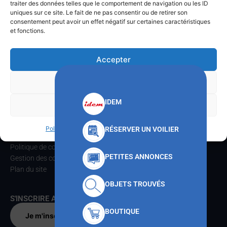
traiter des données telles que le comportement de navigation ou les ID
Téléphone
: 04.22.42.06.37
uniques sur ce site. Le fait de ne pas consentir ou de retirer son
consentement peut avoir un effet négatif sur certaines caractéristiques
ACCUEIL
et fonctions.
Le CNMT
Communications
Accepter
Formations
Activités voiles
Refuser
Pratique
Contacts
IDEM
Voir les préférences
INFORMATIONS
Politique de cookies
Politique de confidentialités
RÉSERVER UN VOILIER
Mentions légales
Politique de confidentialités
PETITES ANNONCES
Gestion des cookies
Plan du site
OBJETS TROUVÉS
S'INSCRIRE AU CNMT
BOUTIQUE
Je m'inscris par