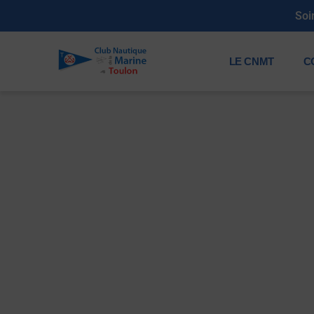
LE CNMT
C