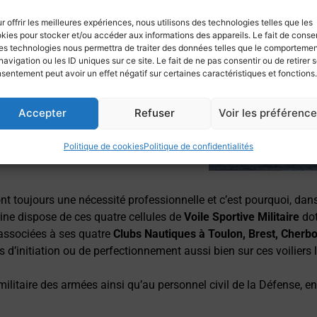
 valeurs traditionnelles: connaissance et
r offrir les meilleures expériences, nous utilisons des technologies telles que les
ent face à sa dureté, prise de
kies pour stocker et/ou accéder aux informations des appareils. Le fait de consen
es technologies nous permettra de traiter des données telles que le comporteme
er et d’équipier, esprit d’équipe et de
navigation ou les ID uniques sur ce site. Le fait de ne pas consentir ou de retirer 
promiscuité voir de danger, et
sentement peut avoir un effet négatif sur certaines caractéristiques et fonctions.
iculté de maîtriser les mouvements d’un
uissance en marche arrière, par rapport
Accepter
Refuser
Voir les préférenc
 deux lignes d’arbre et d’une
Politique de cookies
Politique de confidentialités
ont toujours une nécessité professionnelle et c’est pourquoi, dans
rine dispose de ces quatre cellules de
Voile Sportive Militaire
dot
s associées à ses quatre
Clubs Nautiques à Toulon, Brest, Cherbo
es d’initiation ou de perfectionnement aussi bien sur ces voiliers
ilitaire des armées ainsi qu’au personnel civil de la Défense, en