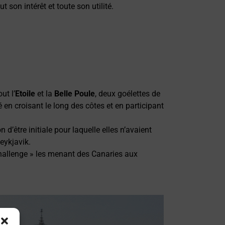
t son intérêt et toute son utilité.
out l’
Etoile
et la
Belle Poule
, deux goélettes de
en croisant le long des côtes et en participant
 d’être initiale pour laquelle elles n’avaient
eykjavik.
 Challenge » les menant des Canaries aux