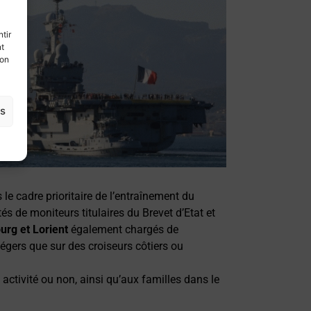
tir
nt
son
es
 le cadre prioritaire de l’entraînement du
és de moniteurs titulaires du Brevet d’Etat et
urg et Lorient
également chargés de
 légers que sur des croiseurs côtiers ou
 activité ou non, ainsi qu’aux familles dans le