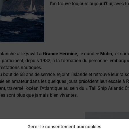
l’on trouve toujours aujourd’hui, avec tou
blanche »: le yawl
La
Grande Hermine,
le dundee
Mutin
, et surt
participent, depuis 1932, à la formation du personnel embarqué 
estations nautiques.
out de 68 ans de service, rejoint l’Islande et retrouvé leur raison
uée en amateur dans les quelques jours précédent leur escale à R
ent, traversé l’océan l’Atlantique au sein du « Tall Ship Atlantic
lles sont plus que jamais bien vivantes.
 peut plus mettre l’accent sur tous les
Gérer le consentement aux cookies
: le rugby pour les notions d’équipe,