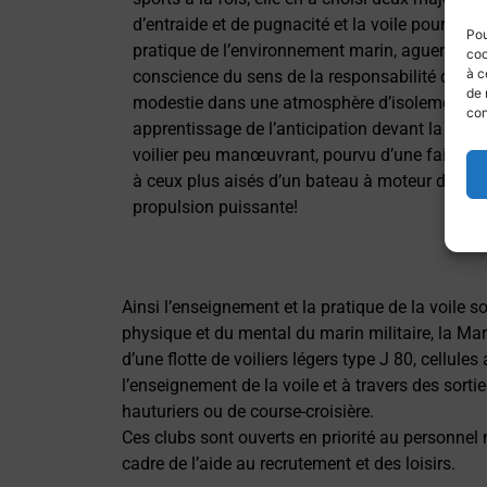
d’entraide et de pugnacité et la voile pour ses
Pou
pratique de l’environnement marin, aguerrissem
coo
à c
conscience du sens de la responsabilité de skipp
de 
modestie dans une atmosphère d’isolement, de 
con
apprentissage de l’anticipation devant la diff
voilier peu manœuvrant, pourvu d’une faible p
à ceux plus aisés d’un bateau à moteur doté de
propulsion puissante!
Ainsi l’enseignement et la pratique de la voile s
physique et du mental du marin militaire, la Ma
d’une flotte de voiliers légers type J 80, cellule
l’enseignement de la voile et à travers des sorti
hauturiers ou de course-croisière.
Ces clubs sont ouverts en priorité au personnel m
cadre de l’aide au recrutement et des loisirs.