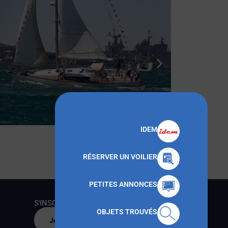
IDEM
RÉSERVER UN VOILIER
PETITES ANNONCES
S'INSCRIRE AU CNMT
OBJETS TROUVÉS
Je m'inscris par
s