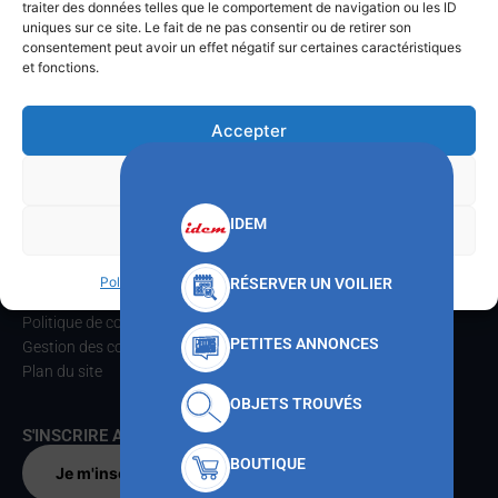
traiter des données telles que le comportement de navigation ou les ID
Téléphone
: 04.22.42.06.37
uniques sur ce site. Le fait de ne pas consentir ou de retirer son
consentement peut avoir un effet négatif sur certaines caractéristiques
ACCUEIL
et fonctions.
Le CNMT
Communications
Accepter
Formations
Activités voiles
Refuser
Pratique
Contacts
IDEM
Voir les préférences
INFORMATIONS
Politique de cookies
Politique de confidentialités
RÉSERVER UN VOILIER
Mentions légales
Politique de confidentialités
PETITES ANNONCES
Gestion des cookies
Plan du site
OBJETS TROUVÉS
S'INSCRIRE AU CNMT
BOUTIQUE
Je m'inscris par