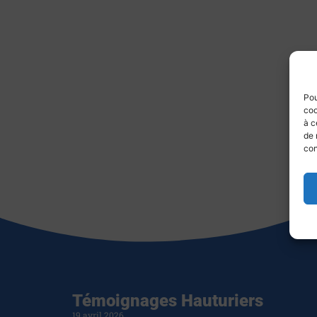
Pou
coo
à c
de 
con
Témoignages Hauturiers
19 avril 2026