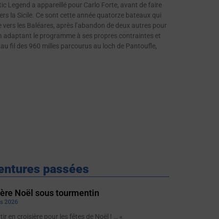
ltic Legend a appareillé pour Carlo Forte, avant de faire
vers la Sicile. Ce sont cette année quatorze bateaux qui
ice vers les Baléares, après l’abandon de deux autres pour
n adaptant le programme à ses propres contraintes et
 au fil des 960 milles parcourus au loch de Pantoufle,
entures passées
ère Noël sous tourmentin
s 2026
tir en croisière pour les fêtes de Noël ! … «