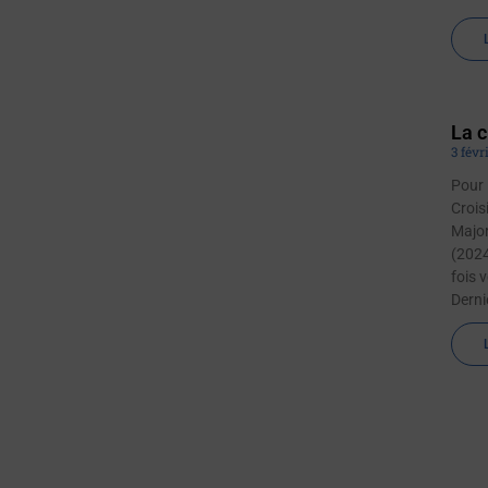
La c
3 févr
Pour 
Crois
Major
(2024
fois 
Derni