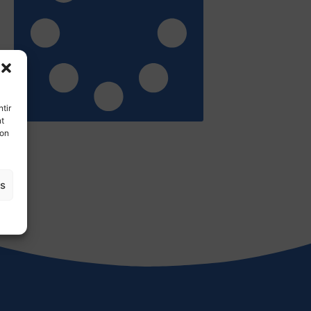
tir
nt
son
es