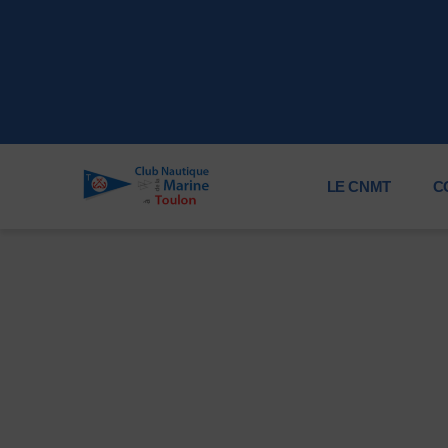
LE CNMT
C