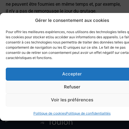
ne peuvent être fournies en même temps et, par exemple,
il n’y a pas de remorquage le jour du grutage.
Gérer le consentement aux cookies
Accostage et mouillages
Pour offrir les meilleures expériences, nous utilisons des technologies telles 
Planning grutage
les cookies pour stocker et/ou accéder aux informations des appareils. Le fai
consentir à ces technologies nous permettra de traiter des données telles que
comportement de navigation ou les ID uniques sur ce site. Le fait de ne pas
Autres prestations portuaires
consentir ou de retirer son consentement peut avoir un effet négatif sur cert
caractéristiques et fonctions.
Accepter
Refuser
Voir les préférences
Politique de cookies
Politique de confidentialités