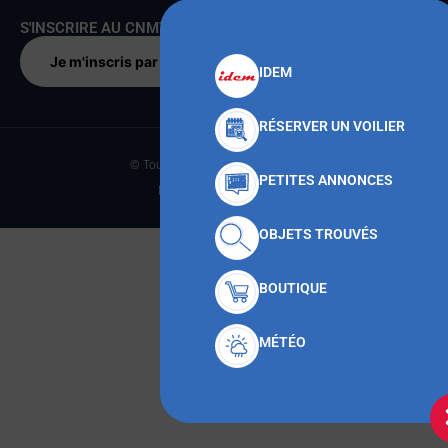
S'INSCRIRE AU CNMT
Je m'inscris par
IDEM
RÉSERVER UN VOILIER
© Tous droits réservés CNMT 2023
PETITES ANNONCES
Made with
par Anteka
OBJETS TROUVÉS
BOUTIQUE
MÉTÉO