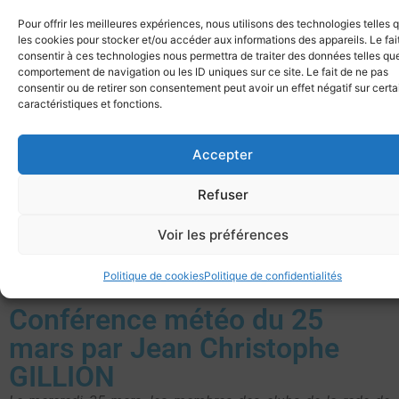
5/ Liens directs vers les
Pour offrir les meilleures expériences, nous utilisons des technologies telles 
les cookies pour stocker et/ou accéder aux informations des appareils. Le fai
sites météo les plus
consentir à ces technologies nous permettra de traiter des données telles que
comportement de navigation ou les ID uniques sur ce site. Le fait de ne pas
pratiques et les plus
consentir ou de retirer son consentement peut avoir un effet négatif sur cert
précis
caractéristiques et fonctions.
1 fichier·s
516.57 KB
Accepter
Refuser
Télécharger
Voir les préférences
Politique de cookies
Politique de confidentialités
Conférence météo du 25
mars par Jean Christophe
GILLION