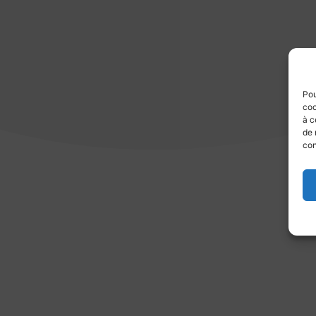
Pou
coo
à c
de 
con