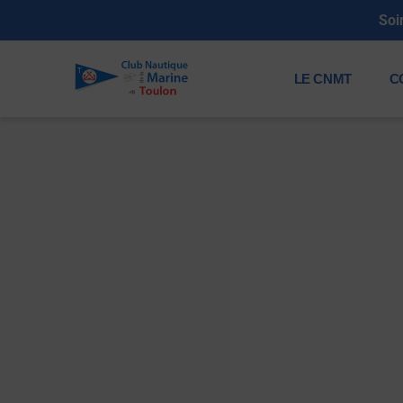
Soi
LE CNMT
C