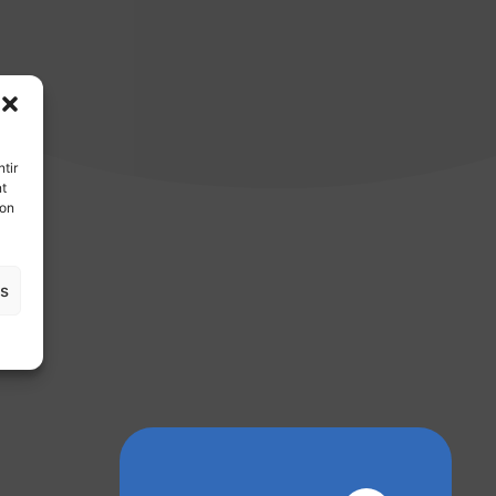
tir
nt
son
es