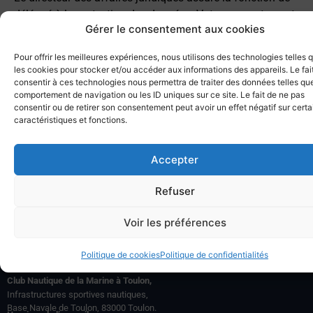
délégué à la protection des données. Votre consentement
Gérer le consentement aux cookies
est nécessaire à la mise en œuvre du traitement.
Pour offrir les meilleures expériences, nous utilisons des technologies telles 
les cookies pour stocker et/ou accéder aux informations des appareils. Le fai
Vos données seront transmises, pour les besoins du
consentir à ces technologies nous permettra de traiter des données telles que
traitement, au secrétariat du « Club Nautique de la Marine
comportement de navigation ou les ID uniques sur ce site. Le fait de ne pas
à Toulon ». Elles ne feront pas l’objet d’un transfert hors
consentir ou de retirer son consentement peut avoir un effet négatif sur cert
caractéristiques et fonctions.
de l’Union européenne.
Accepter
Refuser
Voir les préférences
Politique de cookies
Politique de confidentialités
Club Nautique de la Marine à Toulon,
Infrastructures sportives nautiques,
Base Navale de Toulon, 83000 Toulon.