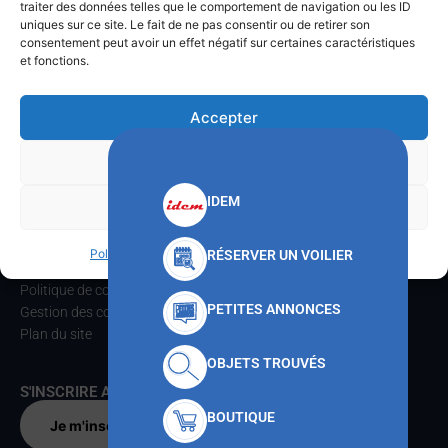
traiter des données telles que le comportement de navigation ou les ID
Téléphone
: 04.22.42.06.37
uniques sur ce site. Le fait de ne pas consentir ou de retirer son
consentement peut avoir un effet négatif sur certaines caractéristiques
ACCUEIL
et fonctions.
Le CNMT
Communications
Accepter
Formations
Activités voiles
Refuser
Pratique
Contacts
IDEM
Voir les préférences
INFORMATIONS
Politique de cookies
Politique de confidentialités
RÉSERVER UN VOILIER
Mentions légales
Politique de confidentialités
PETITES ANNONCES
Gestion des cookies
Plan du site
OBJETS TROUVÉS
S'INSCRIRE AU CNMT
BOUTIQUE
Je m'inscris par