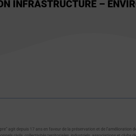
ON INFRASTRUCTURE – ENVI
ropre” agit depuis 17 ans en faveur de la préservation et de l’amélioration 
nnels civils, collectivités territoriales, industriels, associations et clubs