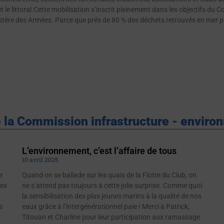
le littoral.Cette mobilisation s’inscrit pleinement dans les objectifs du Con
ère des Armées. Parce que prés de 80 % des déchets retrouvés en mer prov
 la Commission infrastructure - envir
L’environnement, c’est l’affaire de tous
10 avril 2025
r
Quand on se ballade sur les quais de la Flotte du Club, on
tes
ne s’attend pas toujours à cette jolie surprise. Comme quoi
la sensibilisation des plus jeunes marins à la qualité de nos
s
eaux grâce à l’intergénérationnel paie ! Merci à Patrick,
Titouan et Charline pour leur participation aux ramassage