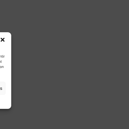
tir
nt
son
es