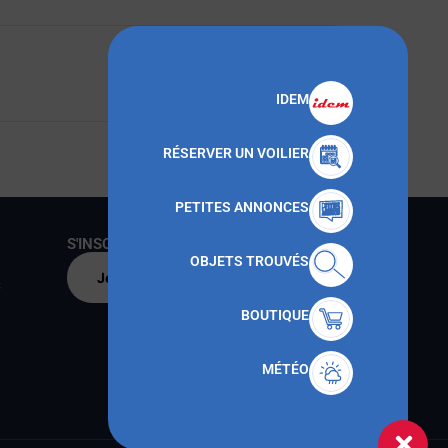
Télécharger
IDEM
RÉSERVER UN VOILIER
PETITES ANNONCES
S'INSCRIRE AU CNMT
OBJETS TROUVÉS
Je m'inscris par
s
BOUTIQUE
MÉTÉO