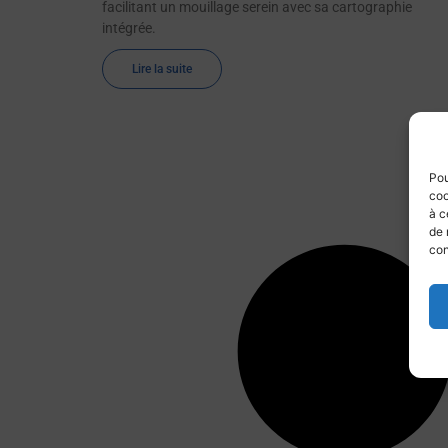
facilitant un mouillage serein avec sa cartographie
intégrée.
Lire la suite
Pou
coo
à c
de 
con