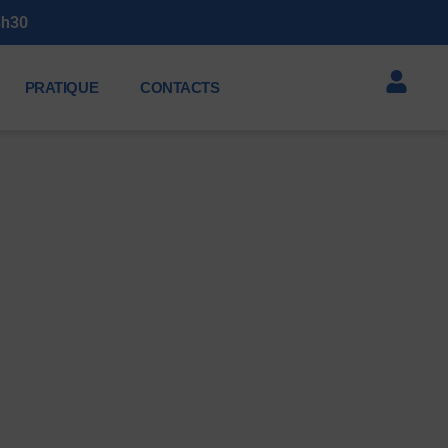
Soirée annuelle des membres 2026 : Samedi 11 juillet de 19
PRATIQUE
CONTACTS