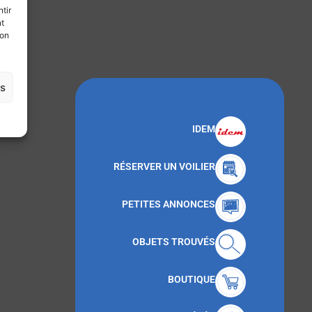
tir
nt
son
es
IDEM
RÉSERVER UN VOILIER
PETITES ANNONCES
OBJETS TROUVÉS
BOUTIQUE