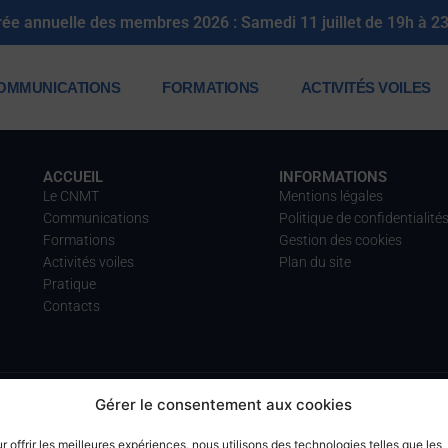
rée annuelle des membres 2026 : Samedi 11 juillet de 19h à 2
OMMUNICATIONS
FORMATIONS
ACTIVITÉS VOILES
ACCUEIL
INFORMATIONS
Le CNMT
Mentions légales
Communications
Politique de confidentialité
Formations
Gestion des cookies
Activités voiles
Plan du site
Pratique
Contacts
Gérer le consentement aux cookies
r offrir les meilleures expériences, nous utilisons des technologies telles que les