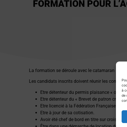
FORMATION POUR L’A
La formation se déroule avec le catamaran « JU
Pou
Les candidats inscrits doivent réunir les conditio
coo
à c
Etre détenteur du permis plaisance « option c
de 
Etre détenteur du « Brevet de patron croise
con
Etre licencié à la Fédération Française de Vo
Etre à jour de sa cotisation.
Avoir été chef de bord en titre sur croiseur
Être dans une démarche de location du cata