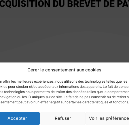
CQUISITION DU BREVET DE P
Gérer le consentement aux cookies
PITER » du CNMT.
r offrir les meilleures expériences, nous utilisons des technologies telles que les
ns suivantes :
kies pour stocker et/ou accéder aux informations des appareils. Le fait de consen
es technologies nous permettra de traiter des données telles que le comporteme
ôtière » délivré par les Affaires Maritimes ;
navigation ou les ID uniques sur ce site. Le fait de ne pas consentir ou de retirer 
ur côtier » CNMT (anciennement PC) ;
sentement peut avoir un effet négatif sur certaines caractéristiques et fonctions.
ile pour l’année en cours ;
Accepter
Refuser
Voir les préférenc
 pendant au moins 5 jours continus, au moins 2 fois dans les 3 d
maran dans l’année à venir.