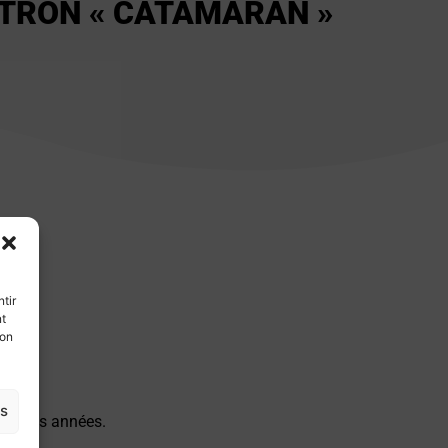
ATRON « CATAMARAN »
tir
nt
son
es
ernières années.