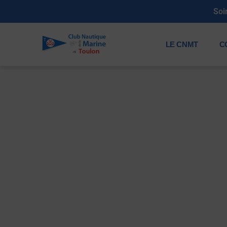
Soi
LE CNMT
C