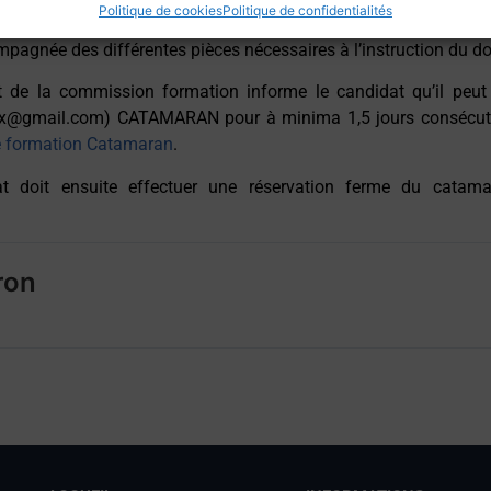
Politique de cookies
Politique de confidentialités
u Président de la commission formation :
commission.formatio
mpagnée des différentes pièces nécessaires à l’instruction
d
u do
nt de la commission formation informe le candidat qu’il peut
ix@gmail.com)
CATAMARAN pour à minima 1,5 jours consécutif
e formation Catamaran
.
t doit ensuite effectuer une réservation ferme du catama
ron