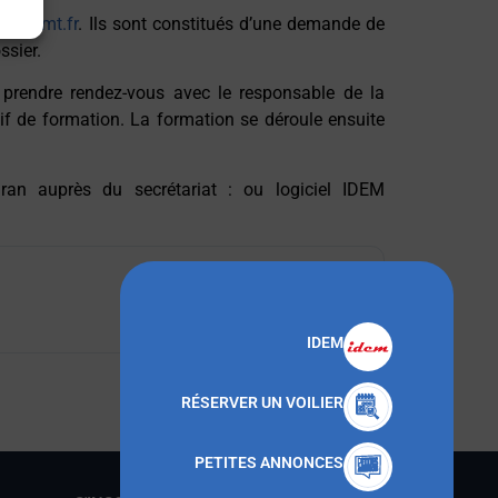
n@cnmt.fr
.
Ils sont constitués d’une demande de
ssier.
 prendre rendez-vous avec le responsable de la
 de formation. La formation se déroule ensuite
ran auprès du secrétariat : ou logiciel IDEM
Télécharger
IDEM
RÉSERVER UN VOILIER
PETITES ANNONCES