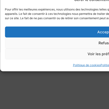
S'INSCRIRE AU CNMT
Pour offrir les meilleures expériences, nous utilisons des technologies telle
Je m'inscris par
appareils. Le fait de consentir à ces technologies nous permettra de traiter 
sur ce site. Le fait de ne pas consentir ou de retirer son consentement peut av
Accep
© Tous droits réservés CNMT 2023
Refus
Made with
par Anteka
Voir les pr
Politique de cookies
Politi