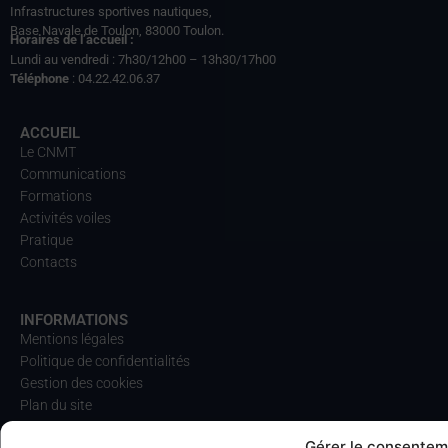
Infrastructures sportives nautiques,
Base Navale de Toulon, 83000 Toulon.
Horaires de l’accueil :
Lundi au vendredi : 7h30/12h00 – 13h30/17h00
Téléphone
: 04.22.42.06.37
ACCUEIL
Le CNMT
Communications
Formations
Activités voiles
Pratique
Contacts
INFORMATIONS
Mentions légales
Politique de confidentialités
Gestion des cookies
Plan du site
Gérer le consentem