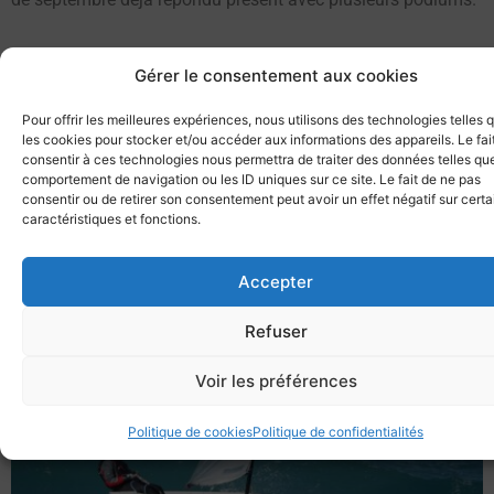
Arrive maintenant le temps d’une pause bien méritée avec
Gérer le consentement aux cookies
les fêtes de fin d’année avant de les retrouver sur le circuit
dès le mois de janvier. Ils seront sur l’eau à Marseille les 20
Pour offrir les meilleures expériences, nous utilisons des technologies telles 
les cookies pour stocker et/ou accéder aux informations des appareils. Le fai
et 21 janvier 2024 pour l’Optimist Coach Regata qui a réuni
consentir à ces technologies nous permettra de traiter des données telles que
l’an dernier plus de 150 concurrents internationaux.
comportement de navigation ou les ID uniques sur ce site. Le fait de ne pas
consentir ou de retirer son consentement peut avoir un effet négatif sur cert
caractéristiques et fonctions.
Accepter
Refuser
Voir les préférences
Politique de cookies
Politique de confidentialités