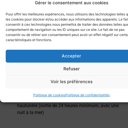
- Programme
Gérer le consentement aux cookies
Pour offrir les meilleures expériences, nous utilisons des technologies telles 
1 fichier·s
118.56 KB
les cookies pour stocker et/ou accéder aux informations des appareils. Le fai
consentir à ces technologies nous permettra de traiter des données telles que
Télécharger
comportement de navigation ou les ID uniques sur ce site. Le fait de ne pas
consentir ou de retirer son consentement peut avoir un effet négatif sur cert
caractéristiques et fonctions.
En plus des conditions nécessaires pour s’inscrire au
patron « côtier », le candidat doit réunir les conditions
Accepter
suivantes :
Refuser
Etre titulaire du permis plaisance « option
hauturière », délivré par les Affaires Maritimes
Voir les préférences
Etre titulaire du CRR (Certificat Restreint de
Radiotéléphonie), délivré par l’ANFR
Politique de cookies
Politique de confidentialités
Etre capable de préparer et effectuer une navigation
hauturière (sortie de 24 heures minimum, avec une
nuit à la mer)