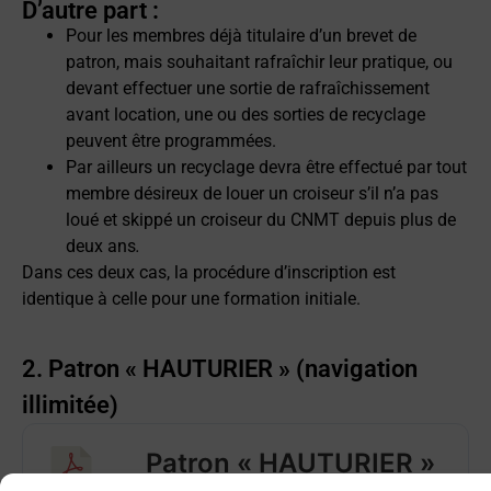
D’autre part :
Pour les membres déjà titulaire d’un brevet de
patron, mais souhaitant rafraîchir leur pratique, ou
devant effectuer une sortie de rafraîchissement
avant location, une ou des sorties de recyclage
peuvent être programmées.
Par ailleurs un recyclage devra être effectué par tout
membre désireux de louer un croiseur s’il n’a pas
loué et skippé un croiseur du CNMT depuis plus de
deux ans
.
Dans ces deux cas, la procédure d’inscription est
identique à celle pour une formation initiale.
2. Patron « HAUTURIER » (navigation
illimitée)
Patron « HAUTURIER »