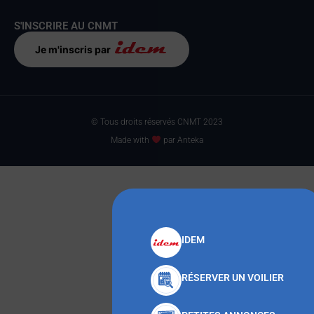
S'INSCRIRE AU CNMT
Je m'inscris par
© Tous droits réservés CNMT 2023
Made with
par Anteka
IDEM
RÉSERVER UN VOILIER