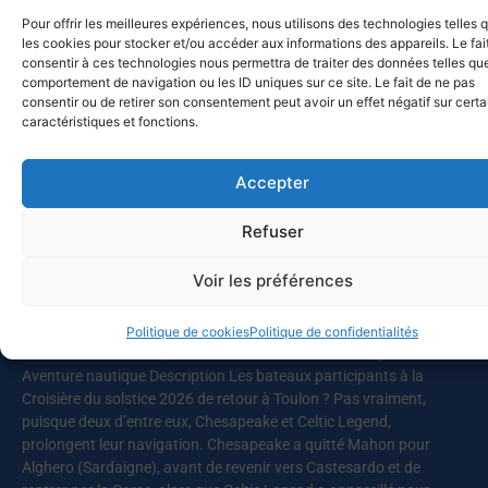
l’association pour la réinsertion FRAT (« Faire route avec toi »).
Pour offrir les meilleures expériences, nous utilisons des technologies telles 
L’ensemble des skippers décide donc d’appareiller rapidement,
les cookies pour stocker et/ou accéder aux informations des appareils. Le fai
pour profiter de conditions maniables avant le renforcement du
consentir à ces technologies nous permettra de traiter des données telles que
vent prévu en milieu de journée. Ce sont au total près de cinquante
comportement de navigation ou les ID uniques sur ce site. Le fait de ne pas
personnes qui prennent
consentir ou de retirer son consentement peut avoir un effet négatif sur cert
caractéristiques et fonctions.
Lire la suite
Accepter
MED-SOL-26 – Retour au port
Refuser
10 juillet 2026
Voir les préférences
Published 10/07/2026 – 4 semaines ago Catégories ACTUALITE /
Actualité générale ACTUALITE / Actualité nautique AVENTURES
NAUTIQUES / AVENTURES EN COURS AVENTURES NAUTIQUES
Politique de cookies
Politique de confidentialités
AVENTURES NAUTIQUES / AVENTURES PASSEES Étiquettes
Aventure nautique Description Les bateaux participants à la
Croisière du solstice 2026 de retour à Toulon ? Pas vraiment,
puisque deux d’entre eux, Chesapeake et Celtic Legend,
prolongent leur navigation. Chesapeake a quitté Mahon pour
Alghero (Sardaigne), avant de revenir vers Castesardo et de