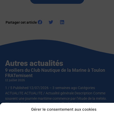
Partager cet article
Autres actualités
9 voiliers du Club Nautique de la Marine à Toulon
FRATernisent
12 juillet 2026
1 / 5 Published 12/07/2026 – 3 semaines ago Catégories
ACTUALITE ACTUALITE / Actualité générale Description Comme
souvent une journée maritime commence par l’étude de la météo.
Elle semblait capricieuse en ce 1er juillet 2026, le mistral ayant
Gérer le consentement aux cookies
décidé de s’inviter dans cette rencontre entre le club nautique et