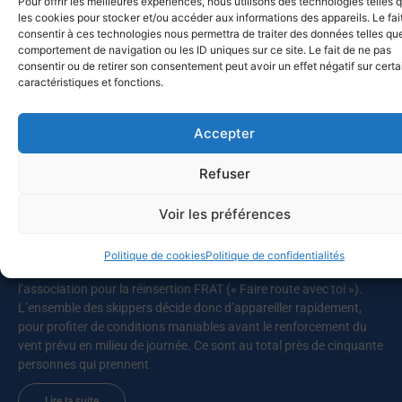
Pour offrir les meilleures expériences, nous utilisons des technologies telles 
les cookies pour stocker et/ou accéder aux informations des appareils. Le fai
consentir à ces technologies nous permettra de traiter des données telles que
comportement de navigation ou les ID uniques sur ce site. Le fait de ne pas
consentir ou de retirer son consentement peut avoir un effet négatif sur cert
caractéristiques et fonctions.
Autres actualités
9 voiliers du Club Nautique de la Marine à Toulon
Accepter
FRATernisent
12 juillet 2026
Refuser
1 / 5 Published 12/07/2026 – 4 semaines ago Catégories
Voir les préférences
ACTUALITE ACTUALITE / Actualité générale Description Comme
souvent une journée maritime commence par l’étude de la météo.
Elle semblait capricieuse en ce 1er juillet 2026, le mistral ayant
Politique de cookies
Politique de confidentialités
décidé de s’inviter dans cette rencontre entre le club nautique et
l’association pour la réinsertion FRAT (« Faire route avec toi »).
L’ensemble des skippers décide donc d’appareiller rapidement,
pour profiter de conditions maniables avant le renforcement du
vent prévu en milieu de journée. Ce sont au total près de cinquante
personnes qui prennent
Lire la suite