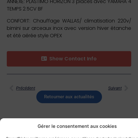
ANNEXE: PLASTIMO HORIZON 3 places avec YAMAHA 4
TEMPS 2.5CV BF
CONFORT: Chauffage WALLAS/ climatisation 220v/
bimini sur arceaux inox avec version hiver étanche
et été aérée style OPEX
Show Contact Info
Précédent
Suivant
Retourner aux actualités
Gérer le consentement aux cookies
Partager cet article