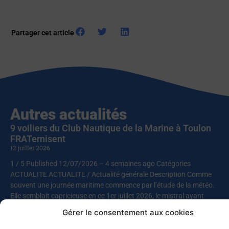
Partager cet article
Autres actualités
9 voiliers du Club Nautique de la Marine à Toulon
FRATernisent
12 juillet 2026
1 / 5 Published 12/07/2026 – 4 semaines ago Catégories
ACTUALITE ACTUALITE / Actualité générale Description Comme
souvent une journée maritime commence par l’étude de la météo.
Elle semblait capricieuse en ce 1er juillet 2026, le mistral ayant
décidé de s’inviter dans cette rencontre entre le club nautique et
Gérer le consentement aux cookies
l’association pour la réinsertion FRAT (« Faire route avec toi »).
L’ensemble des skippers décide donc d’appareiller rapidement,