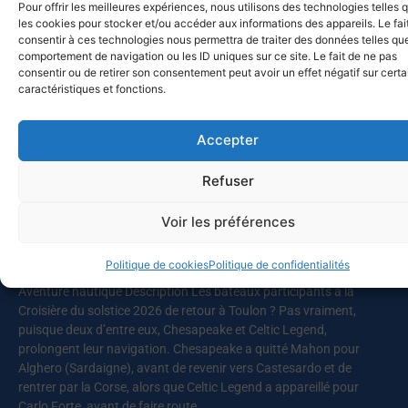
Pour offrir les meilleures expériences, nous utilisons des technologies telles 
pour profiter de conditions maniables avant le renforcement du
les cookies pour stocker et/ou accéder aux informations des appareils. Le fai
vent prévu en milieu de journée. Ce sont au total près de cinquante
consentir à ces technologies nous permettra de traiter des données telles que
personnes qui prennent
comportement de navigation ou les ID uniques sur ce site. Le fait de ne pas
consentir ou de retirer son consentement peut avoir un effet négatif sur cert
caractéristiques et fonctions.
Lire la suite
Accepter
MED-SOL-26 – Retour au port
Refuser
10 juillet 2026
Published 10/07/2026 – 4 semaines ago Catégories ACTUALITE /
Voir les préférences
Actualité générale ACTUALITE / Actualité nautique AVENTURES
NAUTIQUES / AVENTURES EN COURS AVENTURES NAUTIQUES
Politique de cookies
Politique de confidentialités
AVENTURES NAUTIQUES / AVENTURES PASSEES Étiquettes
Aventure nautique Description Les bateaux participants à la
Croisière du solstice 2026 de retour à Toulon ? Pas vraiment,
puisque deux d’entre eux, Chesapeake et Celtic Legend,
prolongent leur navigation. Chesapeake a quitté Mahon pour
Alghero (Sardaigne), avant de revenir vers Castesardo et de
rentrer par la Corse, alors que Celtic Legend a appareillé pour
Carlo Forte, avant de faire route