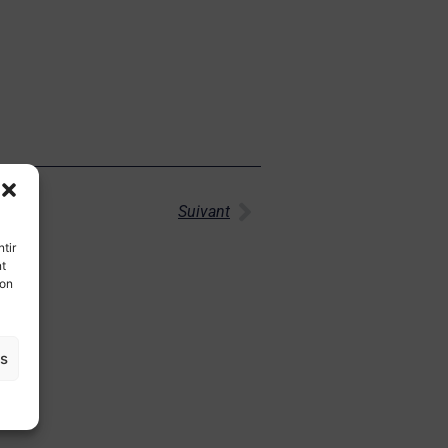
Suivant
tir
nt
son
es