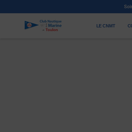
Soi
LE CNMT
C