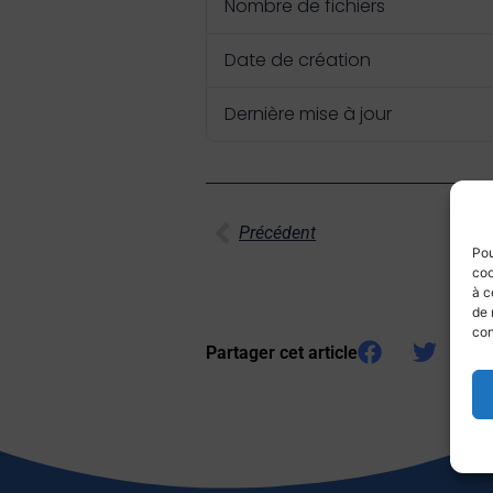
Nombre de fichiers
Date de création
Dernière mise à jour
Précédent
Pou
coo
à c
de 
con
Partager cet article