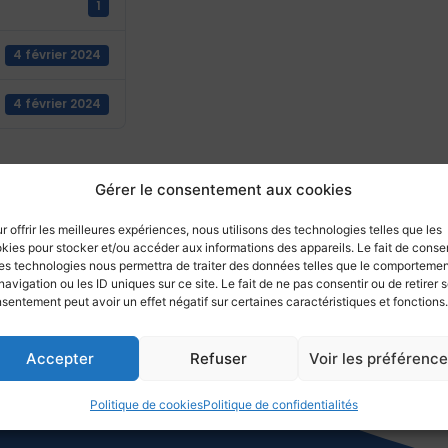
1
4 février 2024
4 février 2024
Gérer le consentement aux cookies
Retourner aux actualités
r offrir les meilleures expériences, nous utilisons des technologies telles que les
kies pour stocker et/ou accéder aux informations des appareils. Le fait de consen
es technologies nous permettra de traiter des données telles que le comporteme
navigation ou les ID uniques sur ce site. Le fait de ne pas consentir ou de retirer 
sentement peut avoir un effet négatif sur certaines caractéristiques et fonctions.
Accepter
Refuser
Voir les préférenc
Politique de cookies
Politique de confidentialités