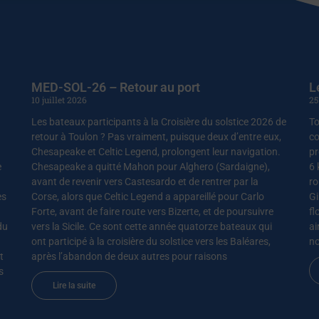
MED-SOL-26 – Retour au port
L
10 juillet 2026
25
Les bateaux participants à la Croisière du solstice 2026 de
To
retour à Toulon ? Pas vraiment, puisque deux d’entre eux,
co
Chesapeake et Celtic Legend, prolongent leur navigation.
pr
e
Chesapeake a quitté Mahon pour Alghero (Sardaigne),
6 
avant de revenir vers Castesardo et de rentrer par la
ro
es
Corse, alors que Celtic Legend a appareillé pour Carlo
Gi
Forte, avant de faire route vers Bizerte, et de poursuivre
fl
du
vers la Sicile. Ce sont cette année quatorze bateaux qui
ai
ont participé à la croisière du solstice vers les Baléares,
no
t
après l’abandon de deux autres pour raisons
s
Lire la suite