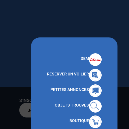
IDEM
RÉSERVER UN VOILIER
PETITES ANNONCES
S'INSCRIRE AU CNMT
OBJETS TROUVÉS
Je m'inscris par
s
BOUTIQUE