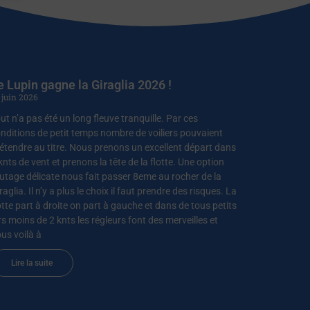
e Lupin gagne la Giraglia 2026 !
 juin 2026
ut n’a pas été un long fleuve tranquille. Par ces
nditions de petit temps nombre de voiliers pouvaient
étendre au titre. Nous prenons un excellent départ dans
knts de vent et prenons la tête de la flotte. Une option
utage délicate nous fait passer 8eme au rocher de la
raglia. Il n’y a plus le choix il faut prendre des risques. La
otte part à droite on part à gauche et dans de tous petits
rs moins de 2 knts les régleurs font des merveilles et
us voilà à
Lire la suite