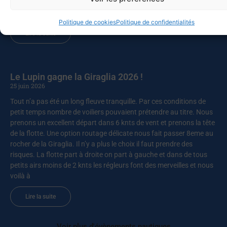
ont participé à la croisière du solstice vers les Baléares, après
l’abandon de deux autres pour raisons
Politique de cookies
Politique de confidentialités
Lire la suite
Le Lupin gagne la Giraglia 2026 !
25 juin 2026
Tout n’a pas été un long fleuve tranquille. Par ces conditions de
petit temps nombre de voiliers pouvaient prétendre au titre. Nous
prenons un excellent départ dans 6 knts de vent et prenons la tête
de la flotte. Une option routage délicate nous fait passer 8eme au
rocher de la Giraglia. Il n’y a plus le choix il faut prendre des
risques. La flotte part à droite on part à gauche et dans de tous
petits airs moins de 2 knts les régleurs font des merveilles et nous
voilà à
Lire la suite
Voir plus d'évènements nautiques