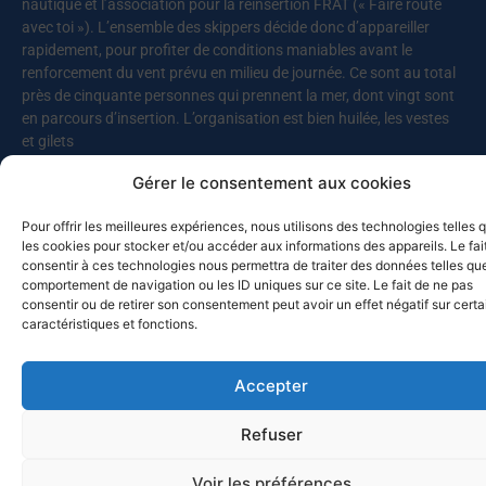
nautique et l’association pour la réinsertion FRAT (« Faire route
avec toi »). L’ensemble des skippers décide donc d’appareiller
rapidement, pour profiter de conditions maniables avant le
renforcement du vent prévu en milieu de journée. Ce sont au total
près de cinquante personnes qui prennent la mer, dont vingt sont
en parcours d’insertion. L’organisation est bien huilée, les vestes
et gilets
Gérer le consentement aux cookies
Lire la suite
Pour offrir les meilleures expériences, nous utilisons des technologies telles 
les cookies pour stocker et/ou accéder aux informations des appareils. Le fai
consentir à ces technologies nous permettra de traiter des données telles que
MED-SOL-26 – Retour au port
comportement de navigation ou les ID uniques sur ce site. Le fait de ne pas
10 juillet 2026
consentir ou de retirer son consentement peut avoir un effet négatif sur cert
caractéristiques et fonctions.
Les bateaux participants à la Croisière du solstice 2026 de retour
à Toulon ? Pas vraiment, puisque deux d’entre eux, Chesapeake et
Celtic Legend, prolongent leur navigation. Chesapeake a quitté
Accepter
Mahon pour Alghero (Sardaigne), avant de revenir vers
Castesardo et de rentrer par la Corse, alors que Celtic Legend a
Refuser
appareillé pour Carlo Forte, avant de faire route vers Bizerte, et de
poursuivre vers la Sicile. Ce sont cette année quatorze bateaux qui
Voir les préférences