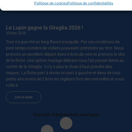
Lire la suite
Politique de cookies
Politique de confidentialités
Le Lupin gagne la Giraglia 2026 !
25 juin 2026
Tout n’a pas été un long fleuve tranquille. Par ces conditions de
petit temps nombre de voiliers pouvaient prétendre au titre. Nous
prenons un excellent départ dans 6 knts de vent et prenons la tête
de la flotte. Une option routage délicate nous fait passer 8eme au
rocher de la Giraglia. Il n’y a plus le choix il faut prendre des
risques. La flotte part à droite on part à gauche et dans de tous
petits airs moins de 2 knts les régleurs font des merveilles et nous
voilà à
Lire la suite
Voir plus d'évènements nautiques