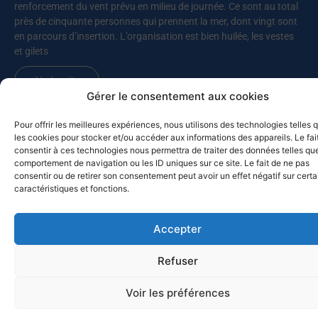
renforcement du vent prévu en milieu de journée. Ce sont au total
près de cinquante personnes qui prennent la mer, dont vingt sont
en parcours d’insertion. L’organisation est bien huilée, les vestes
et gilets
Lire la suite
Gérer le consentement aux cookies
Pour offrir les meilleures expériences, nous utilisons des technologies telles 
les cookies pour stocker et/ou accéder aux informations des appareils. Le fai
MED-SOL-26 – Retour au port
consentir à ces technologies nous permettra de traiter des données telles que
10 juillet 2026
comportement de navigation ou les ID uniques sur ce site. Le fait de ne pas
Les bateaux participants à la Croisière du solstice 2026 de retour
consentir ou de retirer son consentement peut avoir un effet négatif sur cert
caractéristiques et fonctions.
à Toulon ? Pas vraiment, puisque deux d’entre eux, Chesapeake et
Celtic Legend, prolongent leur navigation. Chesapeake a quitté
Mahon pour Alghero (Sardaigne), avant de revenir vers
Accepter
Castesardo et de rentrer par la Corse, alors que Celtic Legend a
appareillé pour Carlo Forte, avant de faire route vers Bizerte, et de
Refuser
poursuivre vers la Sicile. Ce sont cette année quatorze bateaux qui
ont participé à la croisière du solstice vers les Baléares, après
Voir les préférences
l’abandon de deux autres pour raisons