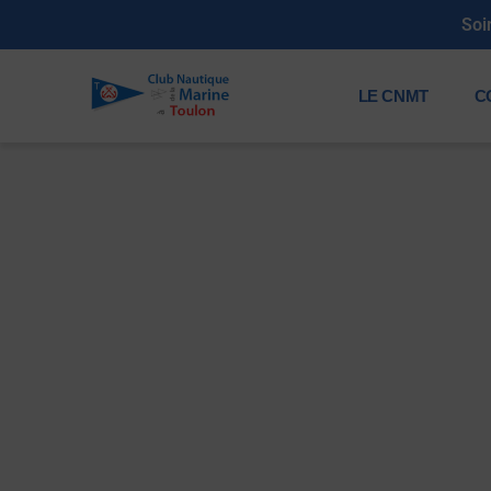
LE CNMT
C