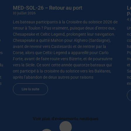
MED-SOL-26 – Retour au port
L
10 juillet 2026
P
4 
Les bateaux participants à la Croisière du solstice 2026 de
retour à Toulon ? Pas vraiment, puisque deux d’entre eux,
Un
Chesapeake et Celtic Legend, prolongent leur navigation.
no
e
Chesapeake a quitté Mahon pour Alghero (Sardaigne),
co
avant de revenir vers Castesardo et de rentrer par la
ha
es
Corse, alors que Celtic Legend a appareillé pour Carlo
Po
Forte, avant de faire route vers Bizerte, et de poursuivre
ma
du
vers la Sicile. Ce sont cette année quatorze bateaux qui
et
ont participé à la croisière du solstice vers les Baléares,
Sa
t
après l’abandon de deux autres pour raisons
nœ
s
ex
Lire la suite
Voir plus d'évènements nautiques