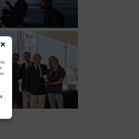
tir
nt
son
es