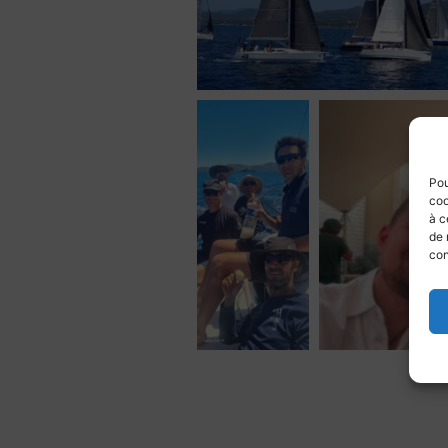
Pou
coo
à c
de 
con