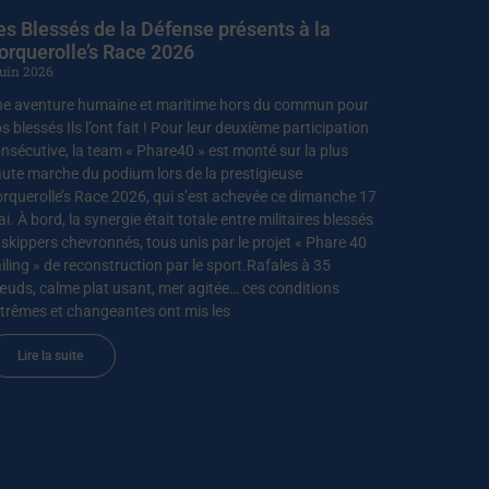
es Blessés de la Défense présents à la
orquerolle’s Race 2026
juin 2026
e aventure humaine et maritime hors du commun pour
s blessés Ils l’ont fait ! Pour leur deuxième participation
nsécutive, la team « Phare40 » est monté sur la plus
ute marche du podium lors de la prestigieuse
rquerolle’s Race 2026, qui s’est achevée ce dimanche 17
i. À bord, la synergie était totale entre militaires blessés
 skippers chevronnés, tous unis par le projet « Phare 40
iling » de reconstruction par le sport.Rafales à 35
uds, calme plat usant, mer agitée… ces conditions
trêmes et changeantes ont mis les
Lire la suite