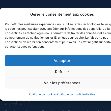
MED-SOL-26 – Retour au port
Gérer le consentement aux cookies
10 juillet 2026
Pour offrir les meilleures expériences, nous utilisons des technologies telles 
Les bateaux participants à la Croisière du solstice 2026 de retour
les cookies pour stocker et/ou accéder aux informations des appareils. Le fai
à Toulon ? Pas vraiment, puisque deux d’entre eux, Chesapeake et
consentir à ces technologies nous permettra de traiter des données telles que
Celtic Legend, prolongent leur navigation. Chesapeake a quitté
comportement de navigation ou les ID uniques sur ce site. Le fait de ne pas
Mahon pour Alghero (Sardaigne), avant de revenir vers
consentir ou de retirer son consentement peut avoir un effet négatif sur cert
caractéristiques et fonctions.
Castesardo et de rentrer par la Corse, alors que Celtic Legend a
appareillé pour Carlo Forte, avant de faire route vers Bizerte, et de
poursuivre vers la Sicile. Ce sont cette année quatorze bateaux qui
Accepter
ont participé à la croisière du solstice vers les Baléares, après
l’abandon de deux autres pour raisons
Refuser
Lire la suite
Voir les préférences
Politique de cookies
Politique de confidentialités
Le Lupin gagne la Giraglia 2026 !
25 juin 2026