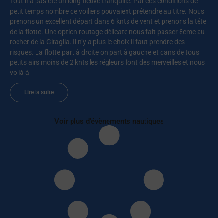
Tout n’a pas été un long fleuve tranquille. Par ces conditions de
petit temps nombre de voiliers pouvaient prétendre au titre. Nous
prenons un excellent départ dans 6 knts de vent et prenons la tête
de la flotte. Une option routage délicate nous fait passer 8eme au
rocher de la Giraglia. Il n’y a plus le choix il faut prendre des
risques. La flotte part à droite on part à gauche et dans de tous
petits airs moins de 2 knts les régleurs font des merveilles et nous
voilà à
Lire la suite
Voir plus d'évènements nautiques