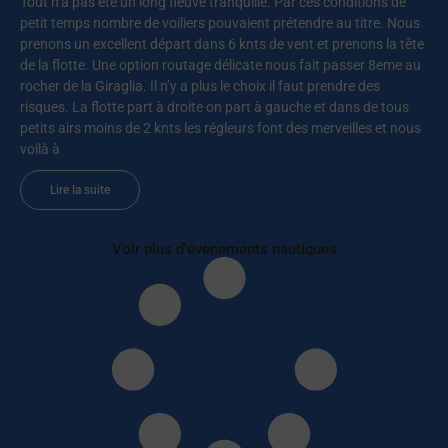
Tout n’a pas été un long fleuve tranquille. Par ces conditions de
petit temps nombre de voiliers pouvaient prétendre au titre. Nous
prenons un excellent départ dans 6 knts de vent et prenons la tête
de la flotte. Une option routage délicate nous fait passer 8eme au
rocher de la Giraglia. Il n’y a plus le choix il faut prendre des
risques. La flotte part à droite on part à gauche et dans de tous
petits airs moins de 2 knts les régleurs font des merveilles et nous
voilà à
Lire la suite
Voir plus d'évènements nautiques