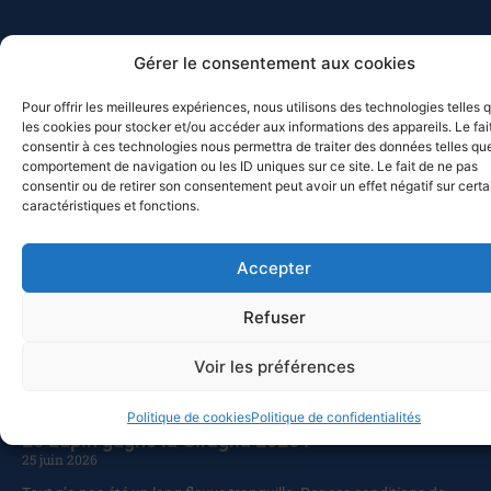
MED-SOL-26 – Retour au port
Gérer le consentement aux cookies
10 juillet 2026
Pour offrir les meilleures expériences, nous utilisons des technologies telles 
Les bateaux participants à la Croisière du solstice 2026 de retour
les cookies pour stocker et/ou accéder aux informations des appareils. Le fai
à Toulon ? Pas vraiment, puisque deux d’entre eux, Chesapeake et
consentir à ces technologies nous permettra de traiter des données telles que
Celtic Legend, prolongent leur navigation. Chesapeake a quitté
comportement de navigation ou les ID uniques sur ce site. Le fait de ne pas
Mahon pour Alghero (Sardaigne), avant de revenir vers
consentir ou de retirer son consentement peut avoir un effet négatif sur cert
caractéristiques et fonctions.
Castesardo et de rentrer par la Corse, alors que Celtic Legend a
appareillé pour Carlo Forte, avant de faire route vers Bizerte, et de
poursuivre vers la Sicile. Ce sont cette année quatorze bateaux qui
Accepter
ont participé à la croisière du solstice vers les Baléares, après
l’abandon de deux autres pour raisons
Refuser
Lire la suite
Voir les préférences
Politique de cookies
Politique de confidentialités
Le Lupin gagne la Giraglia 2026 !
25 juin 2026