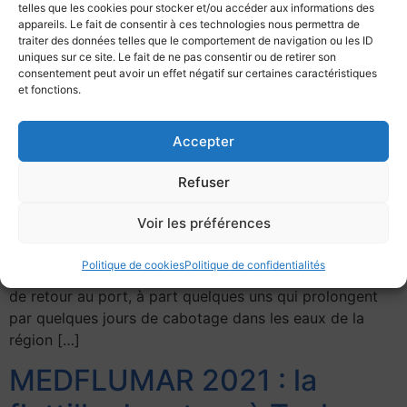
telles que les cookies pour stocker et/ou accéder aux informations des
(OVNI) naviguent à la rencontre des eaux du Rhône,
appareils. Le fait de consentir à ces technologies nous permettra de
plutôt basses cette année. […]
traiter des données telles que le comportement de navigation ou les ID
uniques sur ce site. Le fait de ne pas consentir ou de retirer son
MEDSCANDIFLU 2023
consentement peut avoir un effet négatif sur certaines caractéristiques
et fonctions.
Chers membres, Rappel : le projet MEDSCANDIFLU
Accepter
consiste à rallier Rouen à partir de mi-avril, par voie
maritime pour les uns, fluviale pour les autres, à
Refuser
l’occasion de la Grande […]
MED-TYRRHENIA 2022
Voir les préférences
Politique de cookies
Politique de confidentialités
9 juillet. La flottille de MED-TYRRHENIA est à présent
de retour au port, à part quelques uns qui prolongent
par quelques jours de cabotage dans les eaux de la
région […]
MEDFLUMAR 2021 : la