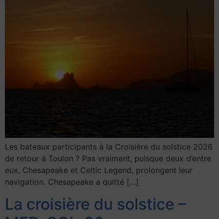
Les bateaux participants à la Croisière du solstice 2026
de retour à Toulon ? Pas vraiment, puisque deux d’entre
eux, Chesapeake et Celtic Legend, prolongent leur
navigation. Chesapeake a quitté […]
La croisière du solstice –