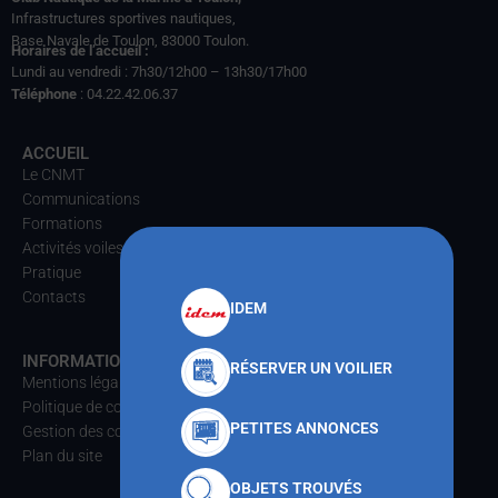
Infrastructures sportives nautiques,
Base Navale de Toulon, 83000 Toulon.
Horaires de l’accueil :
Lundi au vendredi : 7h30/12h00 – 13h30/17h00
Téléphone
: 04.22.42.06.37
ACCUEIL
Le CNMT
Communications
Formations
Activités voiles
Pratique
Contacts
IDEM
INFORMATIONS
RÉSERVER UN VOILIER
Mentions légales
Politique de confidentialités
PETITES ANNONCES
Gestion des cookies
Plan du site
OBJETS TROUVÉS