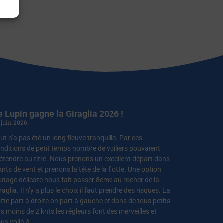
e Lupin gagne la Giraglia 2026 !
 juin 2026
ut n’a pas été un long fleuve tranquille. Par ces
nditions de petit temps nombre de voiliers pouvaient
étendre au titre. Nous prenons un excellent départ dans
knts de vent et prenons la tête de la flotte. Une option
utage délicate nous fait passer 8eme au rocher de la
raglia. Il n’y a plus le choix il faut prendre des risques. La
otte part à droite on part à gauche et dans de tous petits
rs moins de 2 knts les régleurs font des merveilles et
us voilà à