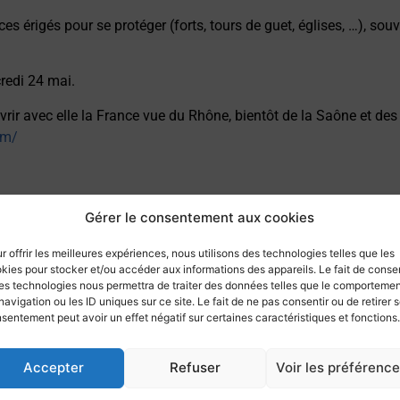
es érigés pour se protéger (forts, tours de guet, églises, …), s
credi 24 mai.
vrir avec elle la France vue du Rhône, bientôt de la Saône et de
om/
Gérer le consentement aux cookies
r offrir les meilleures expériences, nous utilisons des technologies telles que les
Retourner aux aventures
kies pour stocker et/ou accéder aux informations des appareils. Le fait de consen
nautiques
es technologies nous permettra de traiter des données telles que le comporteme
navigation ou les ID uniques sur ce site. Le fait de ne pas consentir ou de retirer 
sentement peut avoir un effet négatif sur certaines caractéristiques et fonctions.
Accepter
Refuser
Voir les préférenc