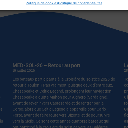
Politique de cookies
Politique de confidentialités
MED-SOL-26 – Retour au port
L
10 juillet 2026
25
Les bateaux participants à la Croisière du solstice 2026 de
To
retour à Toulon ? Pas vraiment, puisque deux d’entre eux,
co
Chesapeake et Celtic Legend, prolongent leur navigation.
pr
e
Chesapeake a quitté Mahon pour Alghero (Sardaigne),
6 
avant de revenir vers Castesardo et de rentrer par la
ro
es
Corse, alors que Celtic Legend a appareillé pour Carlo
Gi
Forte, avant de faire route vers Bizerte, et de poursuivre
fl
du
vers la Sicile. Ce sont cette année quatorze bateaux qui
ai
ont participé à la croisière du solstice vers les Baléares,
no