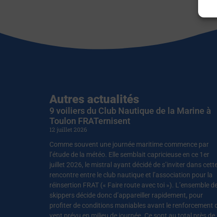
Autres actualités
9 voiliers du Club Nautique de la Marine à
Toulon FRATernisent
12 juillet 2026
Comme souvent une journée maritime commence par
l’étude de la météo. Elle semblait capricieuse en ce 1er
juillet 2026, le mistral ayant décidé de s’inviter dans cett
rencontre entre le club nautique et l’association pour la
réinsertion FRAT (« Faire route avec toi »). L’ensemble d
skippers décide donc d’appareiller rapidement, pour
profiter de conditions maniables avant le renforcement 
vent prévu en milieu de journée. Ce sont au total près de