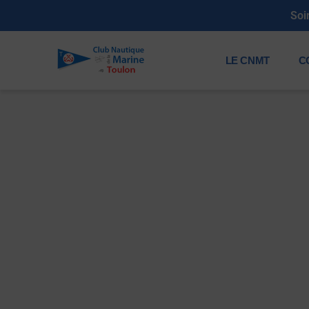
Soi
LE CNMT
C