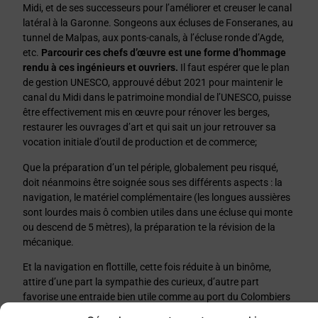
Midi, et de ses successeurs pour l’améliorer et creuser le canal
latéral à la Garonne. Songeons aux écluses de Fonseranes, au
tunnel de Malpas, aux ponts-canals, à l’écluse ronde d’Agde,
etc.
Parcourir ces chefs d’œuvre est une forme d’hommage
rendu à ces ingénieurs et ouvriers.
Il faut espérer que le plan
de gestion UNESCO, approuvé début 2021 pour maintenir le
canal du Midi dans le patrimoine mondial de l’UNESCO, puisse
être effectivement mis en œuvre pour rénover les berges,
restaurer les ouvrages d’art et qui sait un jour retrouver sa
vocation initiale d’outil de production et de commerce;
Que la préparation d’un tel périple, globalement peu risqué,
doit néanmoins être soignée sous ses différents aspects : la
navigation, le matériel complémentaire (les longues aussières
sont lourdes mais ô combien utiles dans une écluse qui monte
ou descend de 5 mètres), la préparation te la révision de la
mécanique.
Et la navigation en flottille, cette fois réduite à un binôme,
attire d’une part la sympathie des curieux, d’autre part
favorise une entraide bien utile comme au port du Colombiers
où Hercule tira Isida de la vase.