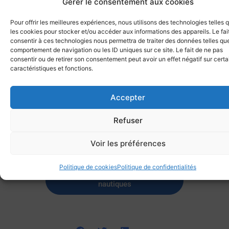
Gérer le consentement aux cookies
Mais surtout, quelle quiétude lorsque, loin de l’autoroute et de
Pour offrir les meilleures expériences, nous utilisons des technologies telles 
la voie ferrée, à distance des villes, une halte s’offre pour nous
les cookies pour stocker et/ou accéder aux informations des appareils. Le fai
seuls;
consentir à ces technologies nous permettra de traiter des données telles que
comportement de navigation ou les ID uniques sur ce site. Le fait de ne pas
consentir ou de retirer son consentement peut avoir un effet négatif sur cert
caractéristiques et fonctions.
Etes-vous tentés ? Rendez-vous en 2023 pour remonter
jusqu’à Rouen et participer à la l’Armada de la Liberté du 8
au 18 juin, et revenir vers la Méditerranée par les canaux de
Accepter
l’Est et du Centre en prenant le temps d’apprécier vieilles
pierres, paysages, gastronomie et œnologie….
Refuser
Voir les préférences
Précédent
Suivant
Politique de cookies
Politique de confidentialités
Retourner aux aventures
nautiques