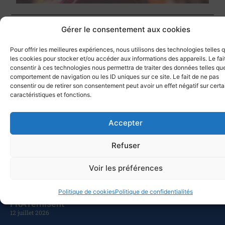
Gérer le consentement aux cookies
Précédent
Suivant
Pour offrir les meilleures expériences, nous utilisons des technologies telles 
Retourner aux communications
les cookies pour stocker et/ou accéder aux informations des appareils. Le fai
consentir à ces technologies nous permettra de traiter des données telles que
comportement de navigation ou les ID uniques sur ce site. Le fait de ne pas
consentir ou de retirer son consentement peut avoir un effet négatif sur cert
caractéristiques et fonctions.
Partager cet article
Accepter
Refuser
Voir les préférences
Autres actualités
Politique de cookies
Politique de confidentialités
9 voiliers du Club Nautique de la Marine à Toulon
FRATernisent
12 juillet 2026