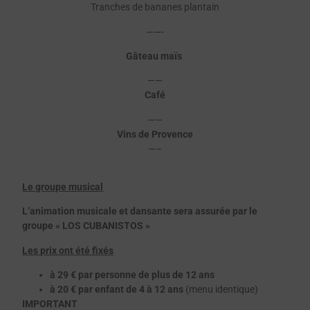
Tranches de bananes plantain
——-
Gâteau maïs
——
Café
——
Vins de Provence
—–
Le groupe musical
L’animation musicale et dansante sera assurée par le
groupe
« LOS CUBANISTOS »
Les prix ont été fixés
à 29 € par personne de plus de 12 ans
à 20 € par enfant de 4 à 12 ans
(menu identique)
IMPORTANT