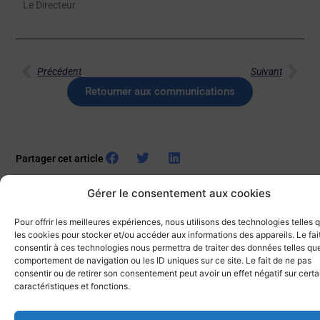
Le Directeur
Précédent
Suivant
Retourner aux communications
Partager cet article
Gérer le consentement aux cookies
Pour offrir les meilleures expériences, nous utilisons des technologies telles 
les cookies pour stocker et/ou accéder aux informations des appareils. Le fai
consentir à ces technologies nous permettra de traiter des données telles que
comportement de navigation ou les ID uniques sur ce site. Le fait de ne pas
Autres actualités
consentir ou de retirer son consentement peut avoir un effet négatif sur cert
caractéristiques et fonctions.
9 voiliers du Club Nautique de la Marine à Toulon
FRATernisent
12 juillet 2026