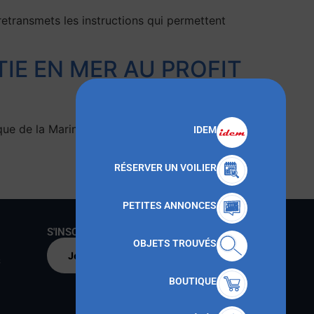
nsmets les instructions qui permettent
IE EN MER AU PROFIT
ique de la Marine de Toulon ont cosigné une
IDEM
RÉSERVER UN VOILIER
Prochain
→
PETITES ANNONCES
S'INSCRIRE AU CNMT
OBJETS TROUVÉS
Je m'inscris par
s
BOUTIQUE