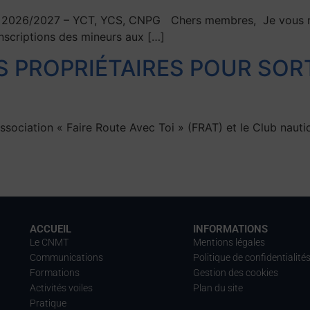
26/2027 – YCT, YCS, CNPG Chers membres, Je vous retra
inscriptions des mineurs aux […]
S PROPRIÉTAIRES POUR SORT
ssociation « Faire Route Avec Toi » (FRAT) et le Club naut
ACCUEIL
INFORMATIONS
Le CNMT
Mentions légales
Communications
Politique de confidentialité
Formations
Gestion des cookies
Activités voiles
Plan du site
Pratique