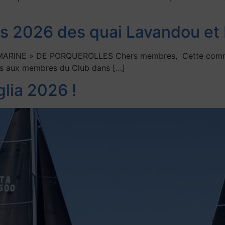
ons 2026 des quai Lavandou et
RINE » DE PORQUEROLLES Chers membres, Cette communic
ertes aux membres du Club dans […]
glia 2026 !