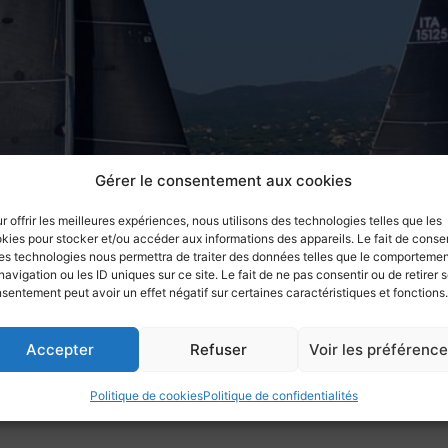
Gérer le consentement aux cookies
r offrir les meilleures expériences, nous utilisons des technologies telles que les
kies pour stocker et/ou accéder aux informations des appareils. Le fait de consen
es technologies nous permettra de traiter des données telles que le comporteme
navigation ou les ID uniques sur ce site. Le fait de ne pas consentir ou de retirer 
ar ces conditions de petit temps nombre de voiliers pouvaien
sentement peut avoir un effet négatif sur certaines caractéristiques et fonctions.
 et 28 juin 2026
Accepter
Refuser
Voir les préférenc
Politique de cookies
Politique de confidentialités
avis de courses et bulletin d’inscription pour participer à