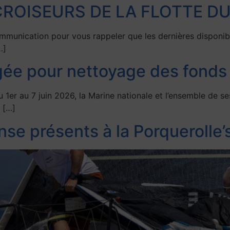
CROISEURS DE LA FLOTTE D
ication pour vous rappeler que les dernières disponibilit
…]
ée pour nettoyage des fonds
au 7 juin 2026, la Marine nationale et l’ensemble de ses
e […]
nse présents à la Porquerolle