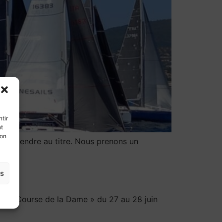
tir
nt
son
t prétendre au titre. Nous prenons un
es
 la « Course de la Dame » du 27 au 28 juin