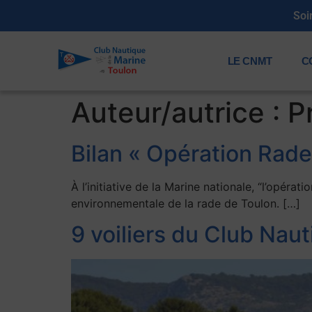
Soi
LE CNMT
C
Auteur/autrice :
P
Bilan « Opération Rad
À l’initiative de la Marine nationale, “l’opéra
environnementale de la rade de Toulon. […]
9 voiliers du Club Nau