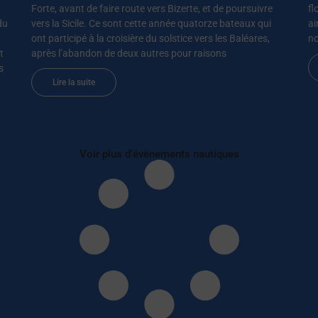
Forte, avant de faire route vers Bizerte, et de poursuivre
fl
du
vers la Sicile. Ce sont cette année quatorze bateaux qui
ai
ont participé à la croisière du solstice vers les Baléares,
no
t
après l’abandon de deux autres pour raisons
s
Lire la suite
Voir plus d'évènements nautiques