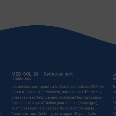
MED-SOL-26 – Retour au port
L
10 juillet 2026
25
Les bateaux participants à la Croisière du solstice 2026 de
To
retour à Toulon ? Pas vraiment, puisque deux d’entre eux,
co
Chesapeake et Celtic Legend, prolongent leur navigation.
pr
e
Chesapeake a quitté Mahon pour Alghero (Sardaigne),
6 
avant de revenir vers Castesardo et de rentrer par la
ro
es
Corse, alors que Celtic Legend a appareillé pour Carlo
Gi