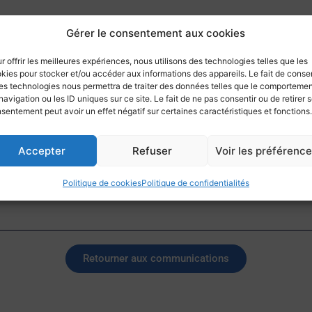
Gérer le consentement aux cookies
nt ou les membres en navigation pour une aventure maritime pe
r offrir les meilleures expériences, nous utilisons des technologies telles que les
kies pour stocker et/ou accéder aux informations des appareils. Le fait de consen
re connaître auprès du secrétariat à l’adresse
adhesions@cnmt.
es technologies nous permettra de traiter des données telles que le comporteme
navigation ou les ID uniques sur ce site. Le fait de ne pas consentir ou de retirer 
sentement peut avoir un effet négatif sur certaines caractéristiques et fonctions.
Accepter
Refuser
Voir les préférenc
Politique de cookies
Politique de confidentialités
Retourner aux communications