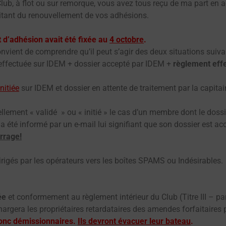
Club, à flot ou sur remorque, vous avez tous reçu de ma part en ao
tant du renouvellement de vos adhésions.
 d’adhésion avait été fixée au
4 octobre
.
nvient de comprendre qu’il peut s’agir des deux situations suiva
effectuée sur IDEM + dossier accepté par IDEM +
règlement effe
initiée
sur IDEM et dossier en attente de traitement par la capitai
ement « validé » ou « initié » le cas d’un membre dont le dossi
 été informé par un e-mail lui signifiant que son dossier est acc
rrage!
dirigés par les opérateurs vers les boîtes SPAMS ou Indésirables.
ée
et conformement au règlement intérieur du Club (Titre III – par
hargera les propriétaires retardataires des amendes forfaitaires
 donc démissionnaires.
Ils devront évacuer leur bateau
.