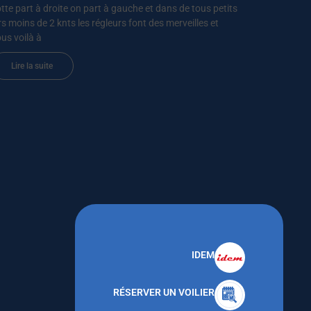
otte part à droite on part à gauche et dans de tous petits
rs moins de 2 knts les régleurs font des merveilles et
us voilà à
Lire la suite
IDEM
RÉSERVER UN VOILIER