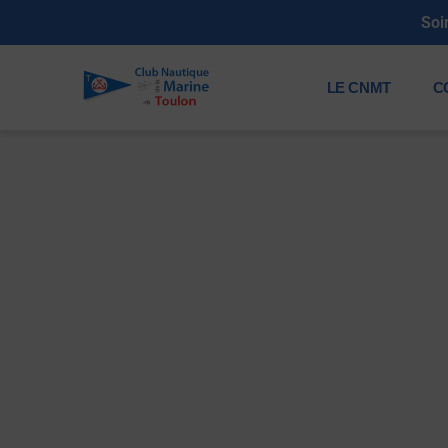
Soirée annuelle de
LE CNMT
C