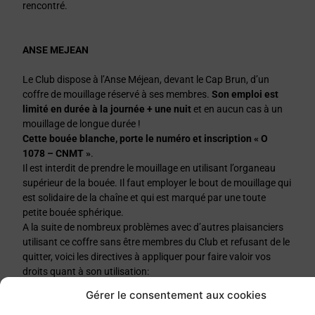
rencontré.
ANSE MEJEAN
Le Club dispose à l’Anse Méjean, devant le Cap Brun, d’un
coffre de mouillage réservé à ses membres.
Son emploi est
limité en durée à la journée + une nuit
et en aucun cas à un
mouillage de longue durée !
Cette bouée blanche, porte le numéro et inscription « O
1078 – CNMT »
.
Il est interdit de prendre le mouillage en utilisant l’organeau
supérieur de la bouée. Il faut employer le bout de mouillage qui
est solidaire de la chaîne et qui est marqué par une toute
petite bouée sphérique.
A la suite de nombreux problèmes avec d’autres plaisanciers
utilisant ce coffre sans être membres du Club et refusant de le
quitter, voici les directives à appliquer pour faire valoir vos
droits quant à son utilisation:
à l’arrivée devant le coffre, arborer dans la mâture le
Gérer le consentement aux cookies
guidon du CNMT ;