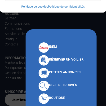
Téléphone
: 04.22.42.06.37
Politique de cookies
Politique de confidentialités
ACCUEIL
Le CNMT
Communications
Formations
Activités voiles
Pratique
Contacts
IDEM
INFORMATIONS
RÉSERVER UN VOILIER
Mentions légales
Politique de confidentialités
PETITES ANNONCES
Gestion des cookies
Plan du site
OBJETS TROUVÉS
S'INSCRIRE AU CNMT
BOUTIQUE
Je m'inscris par