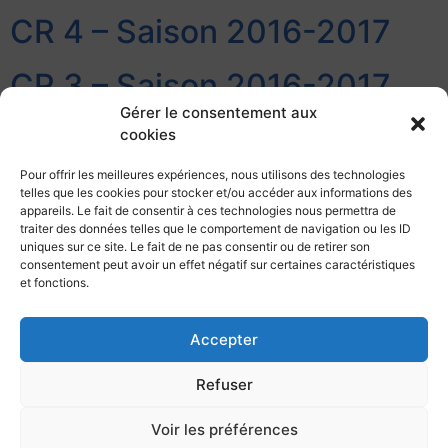
CR 4 – Saison 2016-2017
CR 3 – Saison 2016-2017
Gérer le consentement aux
CR 2 – Saison 2016-2017
cookies
Pour offrir les meilleures expériences, nous utilisons des technologies
CR 1 – Saison 2016-2017
telles que les cookies pour stocker et/ou accéder aux informations des
appareils. Le fait de consentir à ces technologies nous permettra de
traiter des données telles que le comportement de navigation ou les ID
uniques sur ce site. Le fait de ne pas consentir ou de retirer son
consentement peut avoir un effet négatif sur certaines caractéristiques
et fonctions.
Accepter
Club Nautique de la Marine à Toulon,
Refuser
Infrastructures sportives nautiques,
Base Navale de Toulon, 83000 Toulon.
Horaires de l’accueil :
Voir les préférences
Lundi au vendredi : 7h30/12h00 – 13h30/17h00