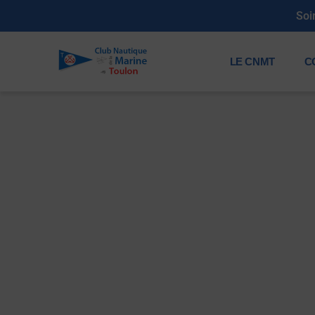
Soi
LE CNMT
C