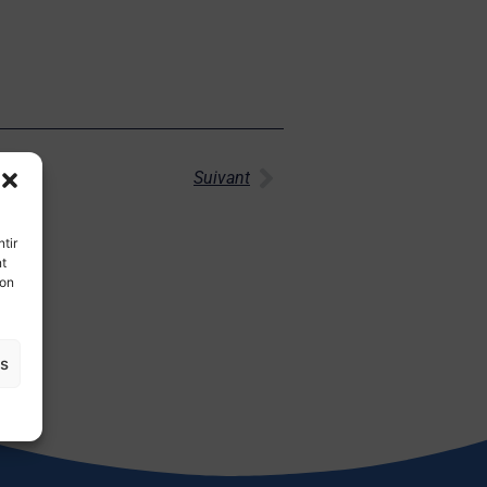
Suivant
tir
nt
son
es