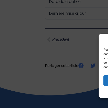
Date de création
Dernière mise à jour
Précédent
Pou
coo
à c
de 
Partager cet article
con