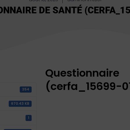
ONNAIRE DE SANTÉ (CERFA_15
Questionnai
(cerfa_15699-0
354
670.43 KB
1