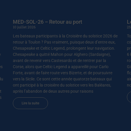
MED-SOL-26 – Retour au port
L
10 juillet 2026
25
Les bateaux participants à la Croisière du solstice 2026 de
To
retour à Toulon ? Pas vraiment, puisque deux d’entre eux,
co
Chesapeake et Celtic Legend, prolongent leur navigation.
pr
e
Chesapeake a quitté Mahon pour Alghero (Sardaigne),
6 
avant de revenir vers Castesardo et de rentrer par la
ro
es
Corse, alors que Celtic Legend a appareillé pour Carlo
Gi
Forte, avant de faire route vers Bizerte, et de poursuivre
fl
du
vers la Sicile. Ce sont cette année quatorze bateaux qui
ai
ont participé à la croisière du solstice vers les Baléares,
no
t
après l’abandon de deux autres pour raisons
s
Lire la suite