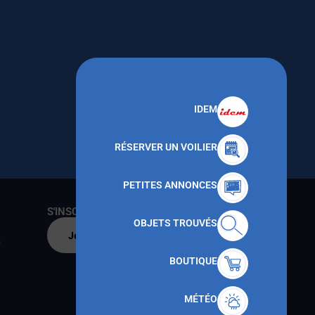
IDEM
RÉSERVER UN VOILIER
PETITES ANNONCES
S'INSCRIRE AU CNMT
OBJETS TROUVÉS
Je m'inscris par
s
BOUTIQUE
MÉTÉO