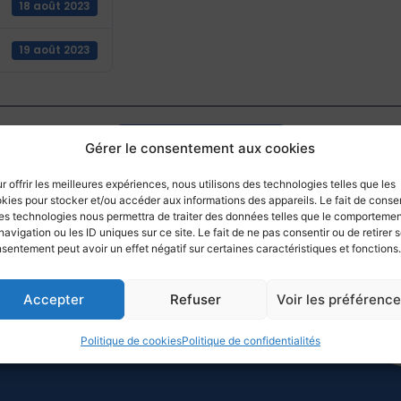
18 août 2023
19 août 2023
Retourner aux actualités
Gérer le consentement aux cookies
r offrir les meilleures expériences, nous utilisons des technologies telles que les
kies pour stocker et/ou accéder aux informations des appareils. Le fait de consen
es technologies nous permettra de traiter des données telles que le comporteme
navigation ou les ID uniques sur ce site. Le fait de ne pas consentir ou de retirer 
sentement peut avoir un effet négatif sur certaines caractéristiques et fonctions.
Accepter
Refuser
Voir les préférenc
Politique de cookies
Politique de confidentialités