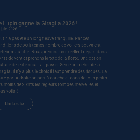
e Lupin gagne la Giraglia 2026 !
 juin 2026
ut n’a pas été un long fleuve tranquille. Par ces
nditions de petit temps nombre de voiliers pouvaient
étendre au titre. Nous prenons un excellent départ dans
knts de vent et prenons la tête de la flotte. Une option
utage délicate nous fait passer 8eme au rocher de la
raglia. Il n’y a plus le choix il faut prendre des risques. La
otte part à droite on part à gauche et dans de tous petits
rs moins de 2 knts les régleurs font des merveilles et
us voilà à
Lire la suite