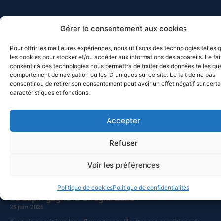
MED-SOL-26 – Retour au port
Gérer le consentement aux cookies
10 juillet 2026
Pour offrir les meilleures expériences, nous utilisons des technologies telles 
Les bateaux participants à la Croisière du solstice 2026 de retour
les cookies pour stocker et/ou accéder aux informations des appareils. Le fai
à Toulon ? Pas vraiment, puisque deux d’entre eux, Chesapeake et
consentir à ces technologies nous permettra de traiter des données telles que
Celtic Legend, prolongent leur navigation. Chesapeake a quitté
comportement de navigation ou les ID uniques sur ce site. Le fait de ne pas
Mahon pour Alghero (Sardaigne), avant de revenir vers
consentir ou de retirer son consentement peut avoir un effet négatif sur cert
caractéristiques et fonctions.
Castesardo et de rentrer par la Corse, alors que Celtic Legend a
appareillé pour Carlo Forte, avant de faire route vers Bizerte, et de
poursuivre vers la Sicile. Ce sont cette année quatorze bateaux qui
Accepter
ont participé à la croisière du solstice vers les Baléares, après
l’abandon de deux autres pour raisons
Refuser
Lire la suite
Voir les préférences
Politique de cookies
Politique de confidentialités
Le Lupin gagne la Giraglia 2026 !
25 juin 2026