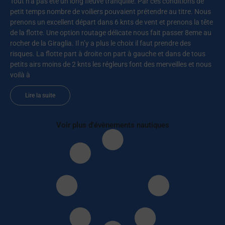
Tout n’a pas été un long fleuve tranquille. Par ces conditions de
petit temps nombre de voiliers pouvaient prétendre au titre. Nous
prenons un excellent départ dans 6 knts de vent et prenons la tête
de la flotte. Une option routage délicate nous fait passer 8eme au
rocher de la Giraglia. Il n’y a plus le choix il faut prendre des
risques. La flotte part à droite on part à gauche et dans de tous
petits airs moins de 2 knts les régleurs font des merveilles et nous
voilà à
Lire la suite
Voir plus d'évènements nautiques