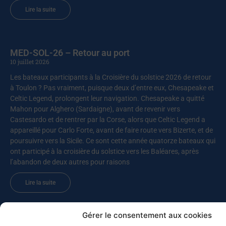
Lire la suite
MED-SOL-26 – Retour au port
10 juillet 2026
Les bateaux participants à la Croisière du solstice 2026 de retour
à Toulon ? Pas vraiment, puisque deux d’entre eux, Chesapeake et
Celtic Legend, prolongent leur navigation. Chesapeake a quitté
Mahon pour Alghero (Sardaigne), avant de revenir vers
Castesardo et de rentrer par la Corse, alors que Celtic Legend a
appareillé pour Carlo Forte, avant de faire route vers Bizerte, et de
poursuivre vers la Sicile. Ce sont cette année quatorze bateaux qui
ont participé à la croisière du solstice vers les Baléares, après
l’abandon de deux autres pour raisons
Lire la suite
Gérer le consentement aux cookies
Le Lupin gagne la Giraglia 2026 !