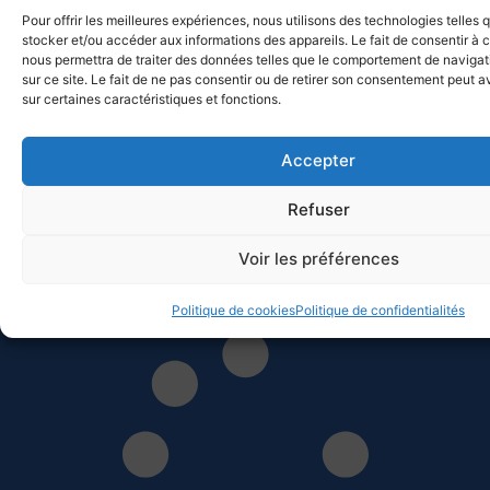
25 juin 2026
Pour offrir les meilleures expériences, nous utilisons des technologies telles 
stocker et/ou accéder aux informations des appareils. Le fait de consentir à 
Tout n’a pas été un long fleuve tranquille. Par ces conditions de
nous permettra de traiter des données telles que le comportement de navigat
petit temps nombre de voiliers pouvaient prétendre au titre. Nous
sur ce site. Le fait de ne pas consentir ou de retirer son consentement peut av
prenons un excellent départ dans 6 knts de vent et prenons la tête
sur certaines caractéristiques et fonctions.
de la flotte. Une option routage délicate nous fait passer 8eme au
rocher de la Giraglia. Il n’y a plus le choix il faut prendre des
Accepter
risques. La flotte part à droite on part à gauche et dans de tous
petits airs moins de 2 knts les régleurs font des merveilles et nous
Refuser
voilà à
Voir les préférences
Lire la suite
Politique de cookies
Politique de confidentialités
Voir plus d'évènements nautiques