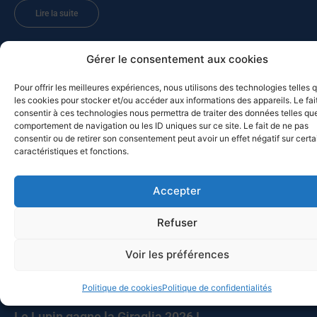
Lire la suite
Gérer le consentement aux cookies
MED-SOL-26 – Retour au port
10 juillet 2026
Pour offrir les meilleures expériences, nous utilisons des technologies telles 
les cookies pour stocker et/ou accéder aux informations des appareils. Le fai
Les bateaux participants à la Croisière du solstice 2026 de retour
consentir à ces technologies nous permettra de traiter des données telles que
à Toulon ? Pas vraiment, puisque deux d’entre eux, Chesapeake et
comportement de navigation ou les ID uniques sur ce site. Le fait de ne pas
Celtic Legend, prolongent leur navigation. Chesapeake a quitté
consentir ou de retirer son consentement peut avoir un effet négatif sur cert
caractéristiques et fonctions.
Mahon pour Alghero (Sardaigne), avant de revenir vers
Castesardo et de rentrer par la Corse, alors que Celtic Legend a
appareillé pour Carlo Forte, avant de faire route vers Bizerte, et de
Accepter
poursuivre vers la Sicile. Ce sont cette année quatorze bateaux qui
ont participé à la croisière du solstice vers les Baléares, après
Refuser
l’abandon de deux autres pour raisons
Voir les préférences
Lire la suite
Politique de cookies
Politique de confidentialités
Le Lupin gagne la Giraglia 2026 !