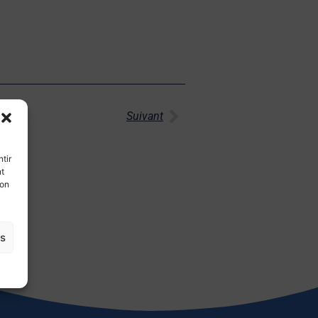
Suivant
tir
nt
son
es