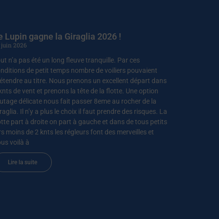
e Lupin gagne la Giraglia 2026 !
 juin 2026
ut n’a pas été un long fleuve tranquille. Par ces
nditions de petit temps nombre de voiliers pouvaient
étendre au titre. Nous prenons un excellent départ dans
knts de vent et prenons la tête de la flotte. Une option
utage délicate nous fait passer 8eme au rocher de la
raglia. Il n’y a plus le choix il faut prendre des risques. La
otte part à droite on part à gauche et dans de tous petits
rs moins de 2 knts les régleurs font des merveilles et
us voilà à
Lire la suite