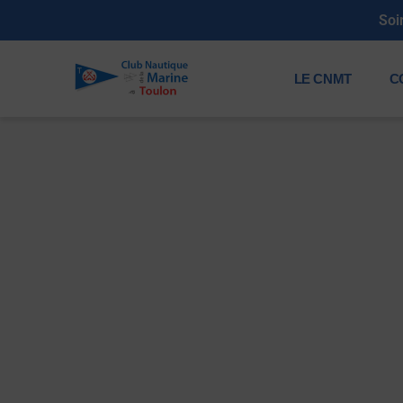
Soi
LE CNMT
C