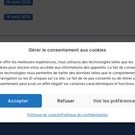
18 août 2023
18 août 2023
Retourner aux actualités
Gérer le consentement aux cookies
r offrir les meilleures expériences, nous utilisons des technologies telles que les
kies pour stocker et/ou accéder aux informations des appareils. Le fait de consen
es technologies nous permettra de traiter des données telles que le comporteme
navigation ou les ID uniques sur ce site. Le fait de ne pas consentir ou de retirer 
sentement peut avoir un effet négatif sur certaines caractéristiques et fonctions.
Accepter
Refuser
Voir les préférenc
Politique de cookies
Politique de confidentialités