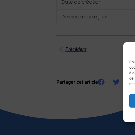
Date de création
Dernière mise à jour
Précédent
Pou
coo
à c
de 
Partager cet article
con