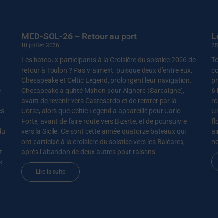
MED-SOL-26 – Retour au port
L
10 juillet 2026
25
Les bateaux participants à la Croisière du solstice 2026 de
To
retour à Toulon ? Pas vraiment, puisque deux d’entre eux,
co
Chesapeake et Celtic Legend, prolongent leur navigation.
pr
e
Chesapeake a quitté Mahon pour Alghero (Sardaigne),
6 
avant de revenir vers Castesardo et de rentrer par la
ro
es
Corse, alors que Celtic Legend a appareillé pour Carlo
Gi
Forte, avant de faire route vers Bizerte, et de poursuivre
fl
du
vers la Sicile. Ce sont cette année quatorze bateaux qui
ai
ont participé à la croisière du solstice vers les Baléares,
no
t
après l’abandon de deux autres pour raisons
s
Lire la suite