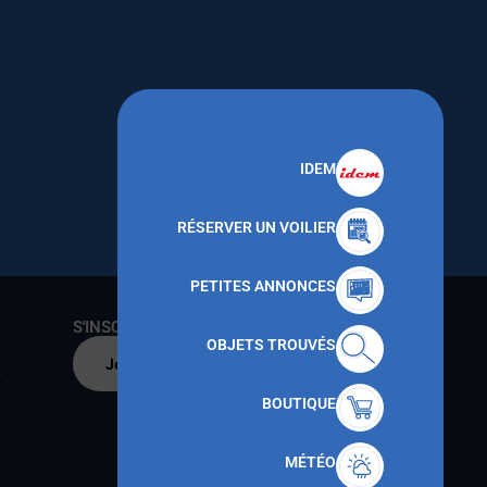
IDEM
RÉSERVER UN VOILIER
PETITES ANNONCES
S'INSCRIRE AU CNMT
OBJETS TROUVÉS
Je m'inscris par
s
BOUTIQUE
MÉTÉO