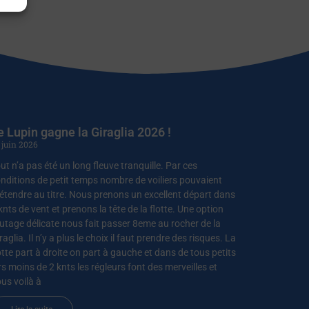
e Lupin gagne la Giraglia 2026 !
 juin 2026
ut n’a pas été un long fleuve tranquille. Par ces
nditions de petit temps nombre de voiliers pouvaient
étendre au titre. Nous prenons un excellent départ dans
knts de vent et prenons la tête de la flotte. Une option
utage délicate nous fait passer 8eme au rocher de la
raglia. Il n’y a plus le choix il faut prendre des risques. La
otte part à droite on part à gauche et dans de tous petits
rs moins de 2 knts les régleurs font des merveilles et
us voilà à