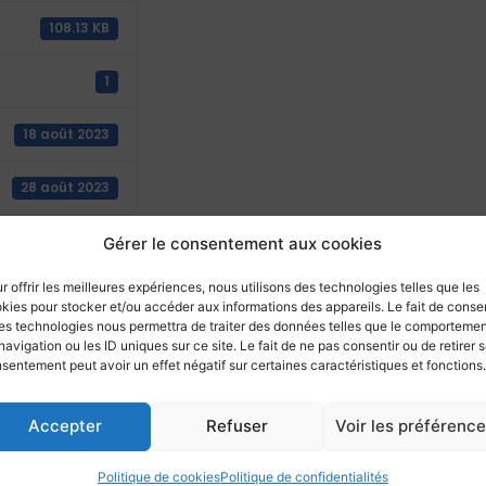
108.13 KB
1
18 août 2023
28 août 2023
Gérer le consentement aux cookies
r offrir les meilleures expériences, nous utilisons des technologies telles que les
Retourner aux actualités
kies pour stocker et/ou accéder aux informations des appareils. Le fait de consen
es technologies nous permettra de traiter des données telles que le comporteme
navigation ou les ID uniques sur ce site. Le fait de ne pas consentir ou de retirer 
sentement peut avoir un effet négatif sur certaines caractéristiques et fonctions.
Accepter
Refuser
Voir les préférenc
Politique de cookies
Politique de confidentialités