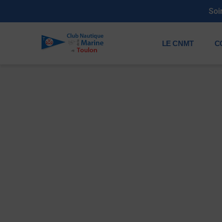
Soi
LE CNMT
C