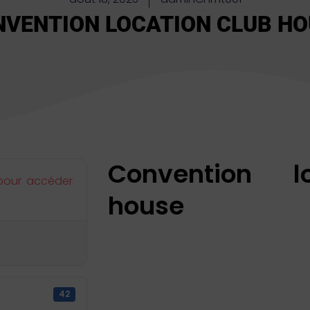
VENTION LOCATION CLUB HO
Convention l
pour accéder
house
42