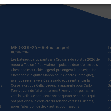
MED-SOL-26 – Retour au port
L
10 juillet 2026
25
Les bateaux participants à la Croisière du solstice 2026 de
To
retour à Toulon ? Pas vraiment, puisque deux d’entre eux,
co
Chesapeake et Celtic Legend, prolongent leur navigation.
pr
e
Chesapeake a quitté Mahon pour Alghero (Sardaigne),
6 
avant de revenir vers Castesardo et de rentrer par la
ro
es
Corse, alors que Celtic Legend a appareillé pour Carlo
Gi
Forte, avant de faire route vers Bizerte, et de poursuivre
fl
du
vers la Sicile. Ce sont cette année quatorze bateaux qui
ai
ont participé à la croisière du solstice vers les Baléares,
no
t
après l’abandon de deux autres pour raisons