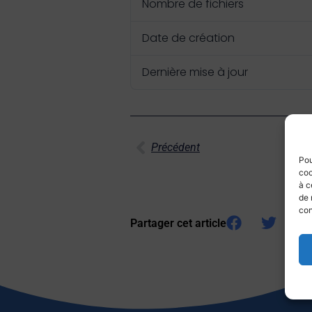
Nombre de fichiers
Date de création
Dernière mise à jour
Précédent
Pou
coo
à c
de 
con
Partager cet article