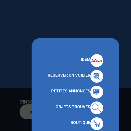
IDEM
RÉSERVER UN VOILIER
PETITES ANNONCES
S'INSCRIRE AU CNMT
OBJETS TROUVÉS
Je m'inscris par
s
BOUTIQUE