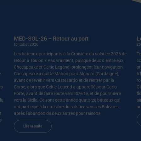
MED-SOL-26 – Retour au port
L
10 juillet 2026
25
Les bateaux participants à la Croisière du solstice 2026 de
To
retour à Toulon ? Pas vraiment, puisque deux d’entre eux,
co
Chesapeake et Celtic Legend, prolongent leur navigation.
pr
e
Chesapeake a quitté Mahon pour Alghero (Sardaigne),
6 
avant de revenir vers Castesardo et de rentrer par la
ro
es
Corse, alors que Celtic Legend a appareillé pour Carlo
Gi
Forte, avant de faire route vers Bizerte, et de poursuivre
fl
du
vers la Sicile. Ce sont cette année quatorze bateaux qui
ai
ont participé à la croisière du solstice vers les Baléares,
no
t
après l’abandon de deux autres pour raisons
s
Lire la suite