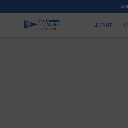
Soi
LE CNMT
C