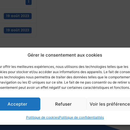
1
19 août 2023
19 août 2023
Gérer le consentement aux cookies
Retourner aux actualités
r offrir les meilleures expériences, nous utilisons des technologies telles que les
kies pour stocker et/ou accéder aux informations des appareils. Le fait de consen
es technologies nous permettra de traiter des données telles que le comporteme
navigation ou les ID uniques sur ce site. Le fait de ne pas consentir ou de retirer 
sentement peut avoir un effet négatif sur certaines caractéristiques et fonctions.
Accepter
Refuser
Voir les préférenc
Politique de cookies
Politique de confidentialités