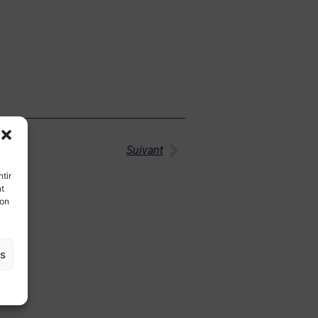
Suivant
tir
nt
son
es