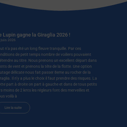
e Lupin gagne la Giraglia 2026 !
 juin 2026
ut n’a pas été un long fleuve tranquille. Par ces
nditions de petit temps nombre de voiliers pouvaient
étendre au titre. Nous prenons un excellent départ dans
knts de vent et prenons la tête de la flotte. Une option
utage délicate nous fait passer 8eme au rocher de la
raglia. Il n’y a plus le choix il faut prendre des risques. La
otte part à droite on part à gauche et dans de tous petits
rs moins de 2 knts les régleurs font des merveilles et
us voilà à
Lire la suite