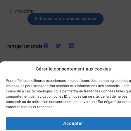
Précédent
Retourner aux communications
Partager cet article
Gérer le consentement aux cookies
Pour offrir les meilleures expériences, nous utilisons des technologies telles 
les cookies pour stocker et/ou accéder aux informations des appareils. Le fai
Autres actualités
consentir à ces technologies nous permettra de traiter des données telles que
comportement de navigation ou les ID uniques sur ce site. Le fait de ne pas
9 voiliers du Club Nautique de la Marine à Toulon
consentir ou de retirer son consentement peut avoir un effet négatif sur cert
FRATernisent
caractéristiques et fonctions.
12 juillet 2026
Comme souvent une journée maritime commence par l’étude de la
Accepter
météo. Elle semblait capricieuse en ce 1er juillet 2026, le mistral