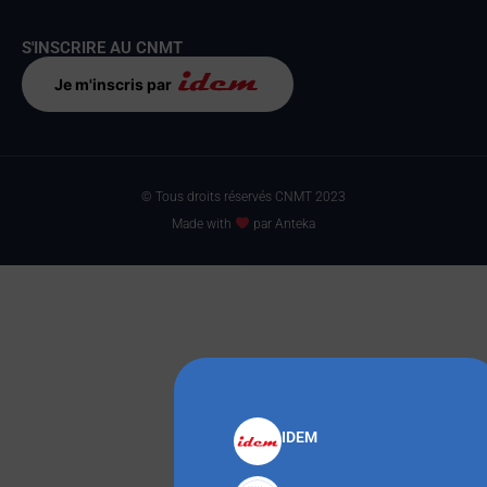
S'INSCRIRE AU CNMT
Je m'inscris par
© Tous droits réservés CNMT 2023
Made with
par Anteka
IDEM