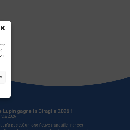
tir
nt
son
es
e Lupin gagne la Giraglia 2026 !
 juin 2026
ut n’a pas été un long fleuve tranquille. Par ces