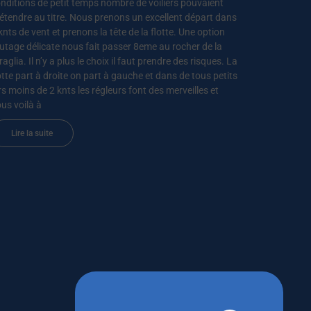
nditions de petit temps nombre de voiliers pouvaient
étendre au titre. Nous prenons un excellent départ dans
knts de vent et prenons la tête de la flotte. Une option
utage délicate nous fait passer 8eme au rocher de la
raglia. Il n’y a plus le choix il faut prendre des risques. La
otte part à droite on part à gauche et dans de tous petits
rs moins de 2 knts les régleurs font des merveilles et
us voilà à
Lire la suite