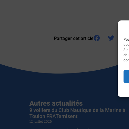
Partager cet article
Pou
coo
à c
de 
con
Autres actualités
9 voiliers du Club Nautique de la Marine à
Toulon FRATernisent
12 juillet 2026