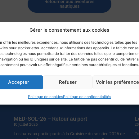
Retourner aux aventures
nautiques
Gérer le consentement aux cookies
r offrir les meilleures expériences, nous utilisons des technologies telles que les
kies pour stocker et/ou accéder aux informations des appareils. Le fait de consen
es technologies nous permettra de traiter des données telles que le comporteme
navigation ou les ID uniques sur ce site. Le fait de ne pas consentir ou de retirer 
sentement peut avoir un effet négatif sur certaines caractéristiques et fonctions.
Accepter
Refuser
Voir les préférenc
Politique de cookies
Politique de confidentialités
MED-SOL-26 – Retour au port
L
10 juillet 2026
25
Les bateaux participants à la Croisière du solstice 2026 de
To