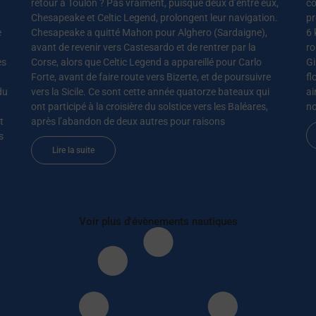
retour à Toulon ? Pas vraiment, puisque deux d’entre eux,
co
Chesapeake et Celtic Legend, prolongent leur navigation.
pr
e
Chesapeake a quitté Mahon pour Alghero (Sardaigne),
6 
avant de revenir vers Castesardo et de rentrer par la
ro
es
Corse, alors que Celtic Legend a appareillé pour Carlo
Gi
Forte, avant de faire route vers Bizerte, et de poursuivre
fl
du
vers la Sicile. Ce sont cette année quatorze bateaux qui
ai
ont participé à la croisière du solstice vers les Baléares,
no
t
après l’abandon de deux autres pour raisons
s
Lire la suite
Voir plus d'évènements nautiques