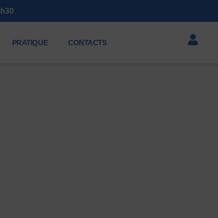
Soirée annuelle des membres 2026 : Samedi 11 jui
PRATIQUE
CONTACTS