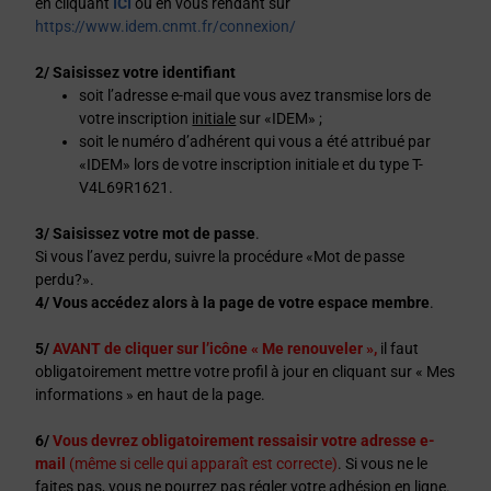
en cliquant
ICI
ou en vous rendant sur
https://www.idem.cnmt.fr/connexion/
2/ Saisissez votre identifiant
soit l’adresse e-mail que vous avez transmise lors de
votre inscription
initiale
sur «IDEM» ;
soit le numéro d’adhérent qui vous a été attribué par
«IDEM» lors de votre inscription initiale et du type T-
V4L69R1621.
3/ Saisissez votre mot de passe
.
Si vous l’avez perdu, suivre la procédure «Mot de passe
perdu?».
4/ Vous accédez alors à la page de votre espace membre
.
5/
AVANT de cliquer sur l’icône « Me renouveler »,
il faut
obligatoirement mettre votre profil à jour en cliquant sur « Mes
informations » en haut de la page.
6/
Vous devrez obligatoirement ressaisir votre adresse e-
mail
(même si celle qui apparaît est correcte)
. Si vous ne le
faites pas, vous ne pourrez pas régler votre adhésion en ligne.