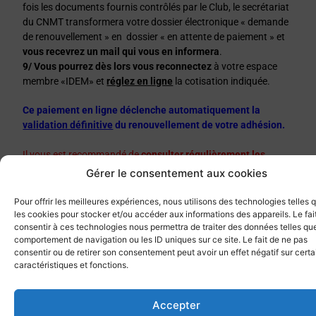
fois les documents fournis contrôlés par le Club, le secrétariat
du CNMT transformera votre dossier électronique « demande
de renouvellement » en dossier « en attente de paiement » et
vous recevrez un mail qui vous en informera
.
9/
Vous pourrez dès lors vous reconnectez
à votre espace
membre «IDEM» et
réglez en ligne
la cotisation indiquée.
Ce paiement en ligne déclenche automatiquement la
validation définitive
du renouvellement de votre adhésion.
Il vous est recommandé de
consulter régulièrement les
boites Spam ou «indésirables» de votre messagerie
Gérer le consentement aux cookies
personnelle afin de ne pas passer au travers d’un message
nécessitant une action de votre part
.
Pour offrir les meilleures expériences, nous utilisons des technologies telles 
les cookies pour stocker et/ou accéder aux informations des appareils. Le fai
consentir à ces technologies nous permettra de traiter des données telles que
Bonne et belle nouvelle saison sportive à vous tous,
comportement de navigation ou les ID uniques sur ce site. Le fait de ne pas
consentir ou de retirer son consentement peut avoir un effet négatif sur cert
Le Directeur
caractéristiques et fonctions.
Accepter
Retourner aux communications