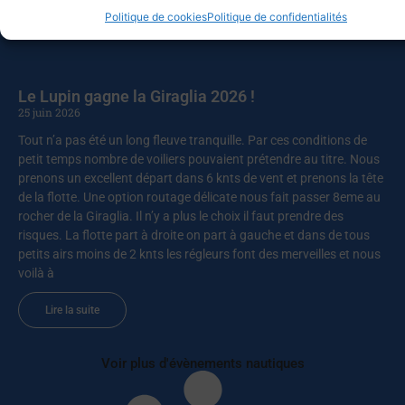
Politique de cookies
Politique de confidentialités
Lire la suite
Le Lupin gagne la Giraglia 2026 !
25 juin 2026
Tout n’a pas été un long fleuve tranquille. Par ces conditions de
petit temps nombre de voiliers pouvaient prétendre au titre. Nous
prenons un excellent départ dans 6 knts de vent et prenons la tête
de la flotte. Une option routage délicate nous fait passer 8eme au
rocher de la Giraglia. Il n’y a plus le choix il faut prendre des
risques. La flotte part à droite on part à gauche et dans de tous
petits airs moins de 2 knts les régleurs font des merveilles et nous
voilà à
Lire la suite
Voir plus d'évènements nautiques