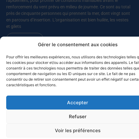
rapidement, pour profiter de conditions maniables avant le
renforcement du vent prévu en milieu de journée. Ce sont au total
près de cinquante personnes qui prennent la mer, dont vingt sont
en parcours d’insertion. L’organisation est bien huilée, les vestes
et gilets
Lire la suite
Gérer le consentement aux cookies
Pour offrir les meilleures expériences, nous utilisons des technologies telles 
les cookies pour stocker et/ou accéder aux informations des appareils. Le fai
MED-SOL-26 – Retour au port
consentir à ces technologies nous permettra de traiter des données telles que
10 juillet 2026
comportement de navigation ou les ID uniques sur ce site. Le fait de ne pas
consentir ou de retirer son consentement peut avoir un effet négatif sur cert
Les bateaux participants à la Croisière du solstice 2026 de retour
caractéristiques et fonctions.
à Toulon ? Pas vraiment, puisque deux d’entre eux, Chesapeake et
Celtic Legend, prolongent leur navigation. Chesapeake a quitté
Mahon pour Alghero (Sardaigne), avant de revenir vers
Accepter
Castesardo et de rentrer par la Corse, alors que Celtic Legend a
appareillé pour Carlo Forte, avant de faire route vers Bizerte, et de
Refuser
poursuivre vers la Sicile. Ce sont cette année quatorze bateaux qui
ont participé à la croisière du solstice vers les Baléares, après
Voir les préférences
l’abandon de deux autres pour raisons