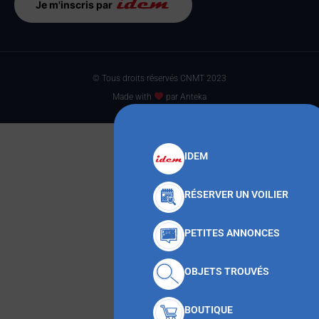
Je m'inscris par
© Tous droits réservés CNMT 2023
Made with
par Anteka
IDEM
RÉSERVER UN VOILIER
PETITES ANNONCES
OBJETS TROUVÉS
BOUTIQUE