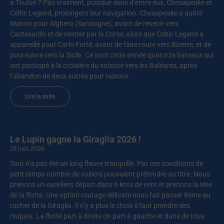
à Toulon ? Pas vraiment, puisque deux d’entre eux, Chesapeake et
Celtic Legend, prolongent leur navigation. Chesapeake a quitté
Mahon pour Alghero (Sardaigne), avant de revenir vers
Castesardo et de rentrer par la Corse, alors que Celtic Legend a
appareillé pour Carlo Forte, avant de faire route vers Bizerte, et de
poursuivre vers la Sicile. Ce sont cette année quatorze bateaux qui
ont participé à la croisière du solstice vers les Baléares, après
l’abandon de deux autres pour raisons
Lire la suite
Le Lupin gagne la Giraglia 2026 !
25 juin 2026
Tout n’a pas été un long fleuve tranquille. Par ces conditions de
petit temps nombre de voiliers pouvaient prétendre au titre. Nous
prenons un excellent départ dans 6 knts de vent et prenons la tête
de la flotte. Une option routage délicate nous fait passer 8eme au
rocher de la Giraglia. Il n’y a plus le choix il faut prendre des
risques. La flotte part à droite on part à gauche et dans de tous