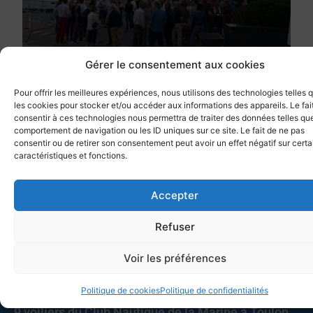
Gérer le consentement aux cookies
Pour offrir les meilleures expériences, nous utilisons des technologies telles 
les cookies pour stocker et/ou accéder aux informations des appareils. Le fai
Retourner aux communications
consentir à ces technologies nous permettra de traiter des données telles que
comportement de navigation ou les ID uniques sur ce site. Le fait de ne pas
consentir ou de retirer son consentement peut avoir un effet négatif sur cert
caractéristiques et fonctions.
Partager cet article
Accepter
Refuser
Voir les préférences
Autres actualités
Politique de cookies
Politique de confidentialités
9 voiliers du Club Nautique de la Marine à Toulon