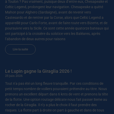
à Toulon ? Pas vraiment, puisque deux d’entre eux, Chesapeake et
Celtic Legend, prolongent leur navigation. Chesapeake a quitté
Mahon pour Alghero (Sardaigne), avant de revenir vers
Castesardo et de rentrer par la Corse, alors que Celtic Legend a
appareillé pour Carlo Forte, avant de faire route vers Bizerte, et de
poursuivre vers la Sicile. Ce sont cette année quatorze bateaux qui
ont participé à la croisière du solstice vers les Baléares, après
l’abandon de deux autres pour raisons
Lire la suite
Le Lupin gagne la Giraglia 2026 !
25 juin 2026
Tout n’a pas été un long fleuve tranquille. Par ces conditions de
petit temps nombre de voiliers pouvaient prétendre au titre. Nous
prenons un excellent départ dans 6 knts de vent et prenons la tête
de la flotte. Une option routage délicate nous fait passer 8eme au
rocher de la Giraglia. Il n’y a plus le choix il faut prendre des
risques. La flotte part à droite on part à gauche et dans de tous