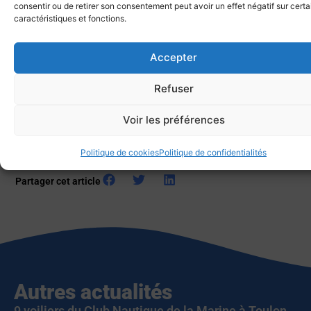
consentir ou de retirer son consentement peut avoir un effet négatif sur cert
caractéristiques et fonctions.
Accepter
Refuser
Retourner aux communications
Voir les préférences
Politique de cookies
Politique de confidentialités
Partager cet article
Autres actualités
9 voiliers du Club Nautique de la Marine à Toulon