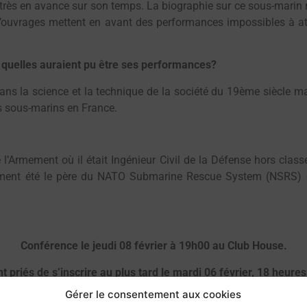
très en avance sur son temps. La biographie sur ce sous-marin
’ouvrages mettent en avant des performances impossibles à a
té, quelles auraient pu être ses performances?
ans la science et la technique de la société du 19ème siècle m
s sous-marins en France.
e l’Armement où il était Ingénieur Civil de la Défense hors class
ent été le père du NATO Submarine Rescue System (NSRS) e
Conférence le
jeudi 08 février à 19h00
au Club House.
 priés de s’inscrire
au plus tard le mardi 06 février, 18 heures
Internet accessible en cliquant
LÀ
. Nombre de place limité à 70
Gérer le consentement aux cookies