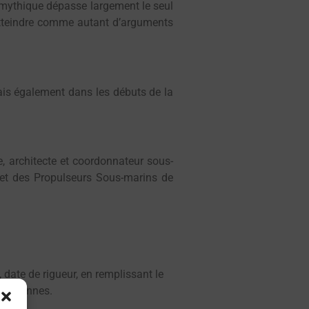
 mythique dépasse largement le seul
tteindre comme autant d’arguments
ais également dans les débuts de la
e, architecte et coordonnateur sous-
t des Propulseurs Sous-marins de
, date de rigueur, en remplissant le
 personnes.