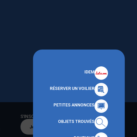
IDEM
RÉSERVER UN VOILIER
PETITES ANNONCES
S'INSCRIRE AU CNMT
OBJETS TROUVÉS
Je m'inscris par
s