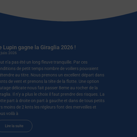
e Lupin gagne la Giraglia 2026 !
 juin 2026
ut n’a pas été un long fleuve tranquille. Par ces
nditions de petit temps nombre de voiliers pouvaient
étendre au titre. Nous prenons un excellent départ dans
knts de vent et prenons la tête de la flotte. Une option
utage délicate nous fait passer 8eme au rocher de la
raglia. Il n’y a plus le choix il faut prendre des risques. La
otte part à droite on part à gauche et dans de tous petits
rs moins de 2 knts les régleurs font des merveilles et
us voilà à
Lire la suite