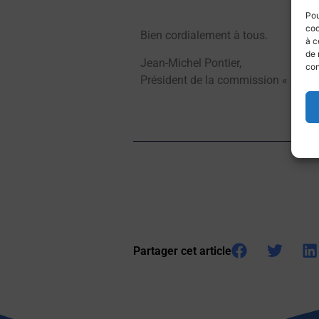
Pou
coo
Bien cordialement à tous.
à c
de 
Jean-Michel Pontier,
con
Président de la commission « Animat
Partager cet article