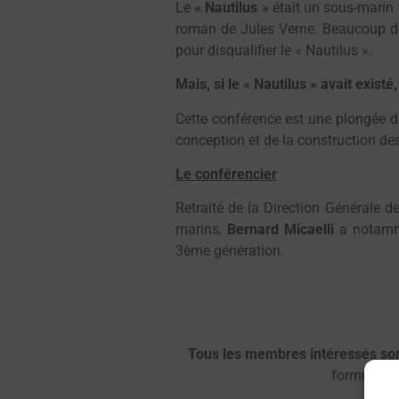
Le
« Nautilus »
était un sous-marin 
roman de Jules Verne. Beaucoup d
pour disqualifier le « Nautilus ».
Mais, si le « Nautilus » avait exis
Cette conférence est une plongée d
conception et de la construction de
Le conférencier
Retraité de la Direction Générale d
marins,
Bernard Micaelli
a notamm
3ème génération.
Tous les membres intéressés sont
formulaire 