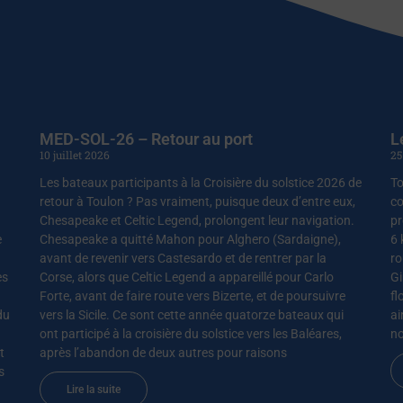
MED-SOL-26 – Retour au port
L
10 juillet 2026
25
Les bateaux participants à la Croisière du solstice 2026 de
To
retour à Toulon ? Pas vraiment, puisque deux d’entre eux,
co
Chesapeake et Celtic Legend, prolongent leur navigation.
pr
e
Chesapeake a quitté Mahon pour Alghero (Sardaigne),
6 
avant de revenir vers Castesardo et de rentrer par la
ro
es
Corse, alors que Celtic Legend a appareillé pour Carlo
Gi
Forte, avant de faire route vers Bizerte, et de poursuivre
fl
du
vers la Sicile. Ce sont cette année quatorze bateaux qui
ai
ont participé à la croisière du solstice vers les Baléares,
no
t
après l’abandon de deux autres pour raisons
s
Lire la suite