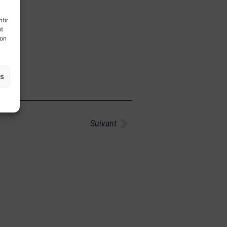
tir
nt
son
es
Suivant