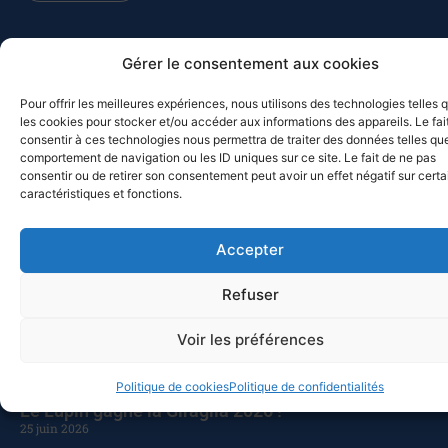
Gérer le consentement aux cookies
MED-SOL-26 – Retour au port
10 juillet 2026
Pour offrir les meilleures expériences, nous utilisons des technologies telles 
Les bateaux participants à la Croisière du solstice 2026 de retour
les cookies pour stocker et/ou accéder aux informations des appareils. Le fai
à Toulon ? Pas vraiment, puisque deux d’entre eux, Chesapeake et
consentir à ces technologies nous permettra de traiter des données telles que
comportement de navigation ou les ID uniques sur ce site. Le fait de ne pas
Celtic Legend, prolongent leur navigation. Chesapeake a quitté
consentir ou de retirer son consentement peut avoir un effet négatif sur cert
Mahon pour Alghero (Sardaigne), avant de revenir vers
caractéristiques et fonctions.
Castesardo et de rentrer par la Corse, alors que Celtic Legend a
appareillé pour Carlo Forte, avant de faire route vers Bizerte, et de
poursuivre vers la Sicile. Ce sont cette année quatorze bateaux qui
Accepter
ont participé à la croisière du solstice vers les Baléares, après
l’abandon de deux autres pour raisons
Refuser
Lire la suite
Voir les préférences
Politique de cookies
Politique de confidentialités
Le Lupin gagne la Giraglia 2026 !
25 juin 2026