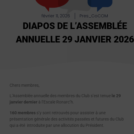
février 11, 2026
Pres_CoCOM
DIAPOS DE L’ASSEMBLÉE
ANNUELLE 29 JANVIER 2026
Chers membres,
L’Assemblée annuelle des membres du Club s’est tenue
le 29
janvier dernier
à l’Escale Ronarc’h.
160 membres
s’y sont retrouvés pour assister à une
présentation générale des activités passées et futures du Club
qui a été introduite par une allocution du Président.