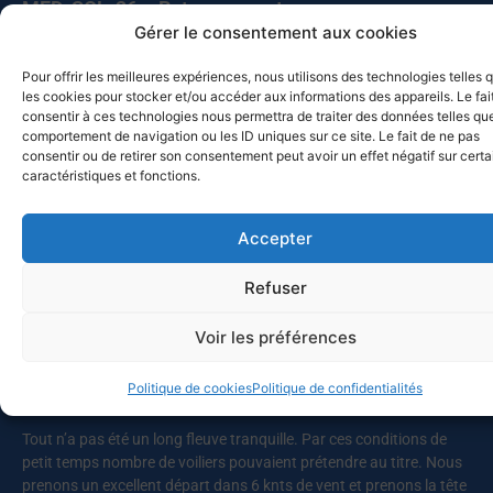
MED-SOL-26 – Retour au port
10 juillet 2026
Gérer le consentement aux cookies
Les bateaux participants à la Croisière du solstice 2026 de retour
Pour offrir les meilleures expériences, nous utilisons des technologies telles 
à Toulon ? Pas vraiment, puisque deux d’entre eux, Chesapeake et
les cookies pour stocker et/ou accéder aux informations des appareils. Le fai
Celtic Legend, prolongent leur navigation. Chesapeake a quitté
consentir à ces technologies nous permettra de traiter des données telles que
Mahon pour Alghero (Sardaigne), avant de revenir vers
comportement de navigation ou les ID uniques sur ce site. Le fait de ne pas
Castesardo et de rentrer par la Corse, alors que Celtic Legend a
consentir ou de retirer son consentement peut avoir un effet négatif sur cert
caractéristiques et fonctions.
appareillé pour Carlo Forte, avant de faire route vers Bizerte, et de
poursuivre vers la Sicile. Ce sont cette année quatorze bateaux qui
ont participé à la croisière du solstice vers les Baléares, après
Accepter
l’abandon de deux autres pour raisons
Refuser
Lire la suite
Voir les préférences
Le Lupin gagne la Giraglia 2026 !
Politique de cookies
Politique de confidentialités
25 juin 2026
Tout n’a pas été un long fleuve tranquille. Par ces conditions de
petit temps nombre de voiliers pouvaient prétendre au titre. Nous
prenons un excellent départ dans 6 knts de vent et prenons la tête